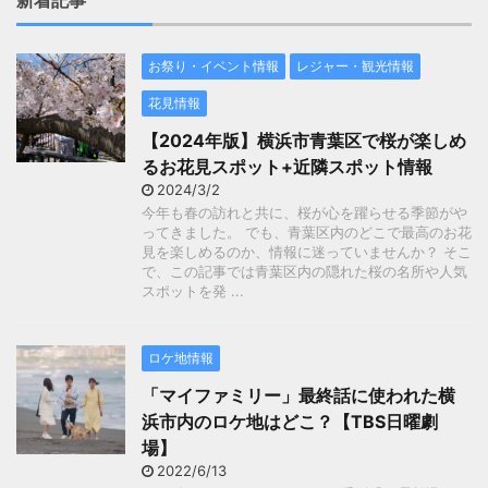
新着記事
お祭り・イベント情報
レジャー・観光情報
花見情報
【2024年版】横浜市青葉区で桜が楽しめ
るお花見スポット+近隣スポット情報
2024/3/2
今年も春の訪れと共に、桜が心を躍らせる季節がや
ってきました。 でも、青葉区内のどこで最高のお花
見を楽しめるのか、情報に迷っていませんか？ そこ
で、この記事では青葉区内の隠れた桜の名所や人気
スポットを発 ...
ロケ地情報
「マイファミリー」最終話に使われた横
浜市内のロケ地はどこ？【TBS日曜劇
場】
2022/6/13