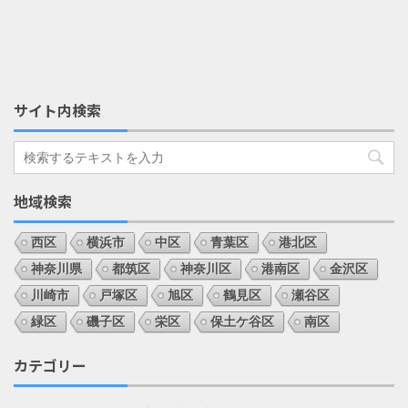
サイト内検索
地域検索
西区
横浜市
中区
青葉区
港北区
神奈川県
都筑区
神奈川区
港南区
金沢区
川崎市
戸塚区
旭区
鶴見区
瀬谷区
緑区
磯子区
栄区
保土ケ谷区
南区
カテゴリー