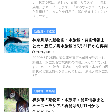
ン」9階10階に、新しい水族館「カワスイ 川崎水
族館」がオープンします。 「すみずみまでこだわっ
た仕掛けで、あなたを何度でも驚かせます！」とい
うこの新し ...
動物園・水族館
神奈川県の動物園・水族館：開園情報ま
とめ〜新江ノ島水族館は5月31日から再開
2020/10/10
2020年5月25日に緊急事態宣言の解除が発表され、
動物園・水族館も営業再開の情報が入ってきていま
す。 そこで、神奈川県内の主な動物園・水族館の再
開状況と施設情報をまとめました。 新江ノ島水族館
5月 ...
動物園・水族館
横浜市の動物園・水族館：開園情報まと
め〜ズーラシアの再開は6月11日から
2020/10/10