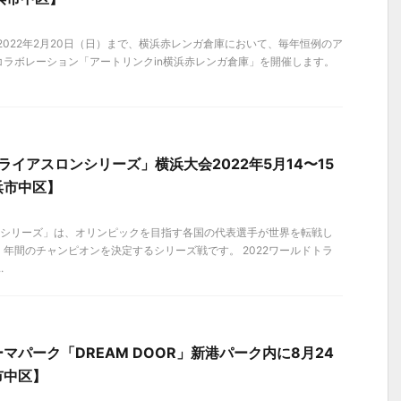
～ 2022年2月20日（日）まで、横浜赤レンガ倉庫において、毎年恒例のア
コラボレーション「アートリンクin横浜赤レンガ倉庫」を開催します。
ライアスロンシリーズ」横浜大会2022年5月14〜15
浜市中区】
ンシリーズ」は、オリンピックを目指す各国の代表選手が世界を転戦し
年間のチャンピオンを決定するシリーズ戦です。 2022ワールドトラ
.
パーク「DREAM DOOR」新港パーク内に8月24
市中区】