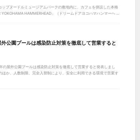
）、カップヌードルミュージアムパークの敷地内に、カフェを併設した本格
R YOKOHAMA HAMMERHEAD」（ドリームドアヨコハマハンマーヘ ...
屋外公園プールは感染防止対策を徹底して営業すると
、今年の屋外公園プールは感染防止対策を徹底して営業すると発表しまし
保のほか、人数制限、完全入替制により、安全に利用できる環境で営業す