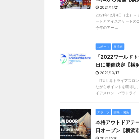
2021/11/21
2021年12月4日（土）
ートとアイススケートの
今年のアー ...
スポーツ
横浜市
「2022ワールドト
日に開催決定【横
2021/10/17
「ITU世界トライアスロ
ながらポイントを獲得し、
イアスロン・パラトライ ..
スポーツ
開店・閉店
本格アウトドアテーマ
日オープン【横浜
2021/7/16