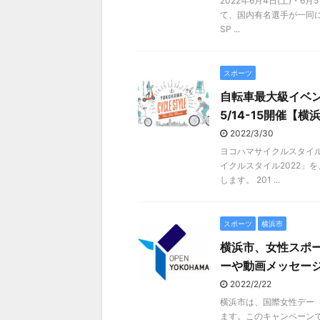
2022年6月4日(土)・
て、国内有名選手が一同に
SP ...
スポーツ
自転車最大級イベ
5/14-15開催【
2022/3/30
ヨコハマサイクルスタイ
イクルスタイル2022」を
します。 201 ...
スポーツ
横浜市
横浜市、女性スポー
ーや動画メッセー
2022/2/22
横浜市は、国際女性デー
ます。このキャンペーン