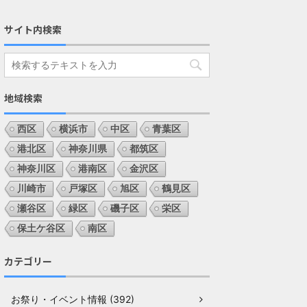
サイト内検索
地域検索
西区
横浜市
中区
青葉区
港北区
神奈川県
都筑区
神奈川区
港南区
金沢区
川崎市
戸塚区
旭区
鶴見区
瀬谷区
緑区
磯子区
栄区
保土ケ谷区
南区
カテゴリー
お祭り・イベント情報 (392)