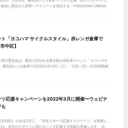
6月5日(日) の2日間、横浜赤レンガ倉庫 イベント広場・赤レンガパークに
集結し横浜から世界へアスリートを発信する「YOKOHAMA URBAN
ント「ヨコハマ サイクルスタイル」赤レンガ倉庫で
横浜市中区】
ル実行委員会は、横浜で行われる最大級の自転車イベント「ヨコハマサ
、横浜赤レンガ倉庫で2022年5月14日（土）・15日（日）の2日間開催
ツ応援キャンペーンを2022年3月に開催〜ウェビナ
ジも
（3月8日）のある3月に、「女性スポーツ応援キャンペーン」を開催し
では、女性がスポーツに関わることを応援する取組を実施します。 以