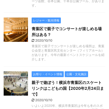
ーツ会館、谷本公園、千草台公園プール、がありま
す。
レジャー・観光情報
青葉区で親子でコンサートが楽しめる場
所はある？
2020/10/10
青葉区で親子でコンサートが楽しめる場所は、青葉
公会堂と青葉区民文化センター（フィリアホール）
があります。今年の最新イベントスケジュールを紹
介します。
お祭り・イベント情報
公園・文化施設
親子で遊ぼう！横浜市青葉区のスケート
リンクはこどもの国【2020年2月24日ま
で】
2020/10/10
いよいよ2020年、横浜市青葉区は今年も冬のスポ