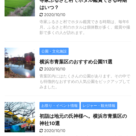
寺家ふるさと村でホタル鑑賞できる時期
はいつ？
2020/10/10
寺家ふるさと村でホタル鑑賞できる時期は、毎年6
月。ふるさと村のホタルは個体数が多く、鑑賞や撮
影で多くの人が訪れます。
公園・文化施設
横浜市青葉区のおすすめ公園11選
2020/10/10
青葉区内にはたくさんの公園があります。その中で
も特徴的なおすすめの人気公園をピックアップして
みました。
お祭り・イベント情報
レジャー・観光情報
初詣は地元の氏神様へ。横浜市青葉区の
神社10選
2020/10/10