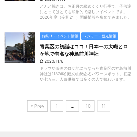
どんど焼きは、お正月の締めくくり行事で、子供達
にとってはとても印象的で楽しいイベントです。
2020年度（令和2年）開催情報を集めてみました。
お祭り・イベント情報
レジャー・観光情報
青葉区の初詣はココ！日本一の大幟とロ
ケ地で有名な神鳥前川神社
2020/11/6
ドラマや映画のロケ地にもなった青葉区の神鳥前川
神社は1187年創建の由緒あるパワースポット。初詣
や七五三、人形供養では多くの人で賑わいます。
« Prev
1
…
10
11