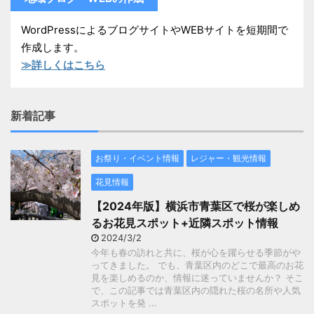
WordPressによるブログサイトやWEBサイトを短期間で
作成します。
≫詳しくはこちら
新着記事
お祭り・イベント情報
レジャー・観光情報
花見情報
【2024年版】横浜市青葉区で桜が楽しめ
るお花見スポット+近隣スポット情報
2024/3/2
今年も春の訪れと共に、桜が心を躍らせる季節がや
ってきました。 でも、青葉区内のどこで最高のお花
見を楽しめるのか、情報に迷っていませんか？ そこ
で、この記事では青葉区内の隠れた桜の名所や人気
スポットを発 ...