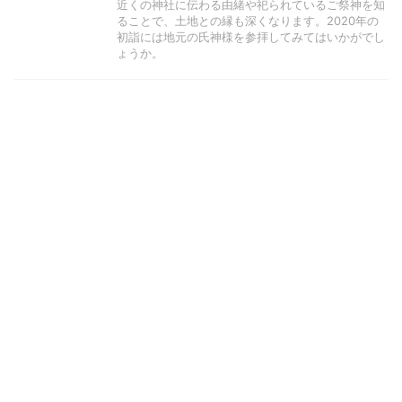
近くの神社に伝わる由緒や祀られているご祭神を知
ることで、土地との縁も深くなります。2020年の
初詣には地元の氏神様を参拝してみてはいかがでし
ょうか。