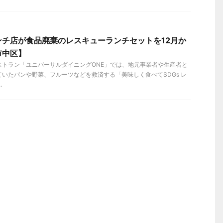
ンチ店が食品廃棄のレスキューランチセットを12月か
市中区】
ストラン「ユニバーサルダイニングONE」では、地元事業者や生産者と
いたパンや野菜、フルーツなどを救済する「美味しく食べてSDGs レ
.