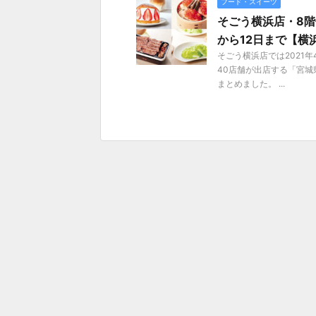
フード・スイーツ
そごう横浜店・8階
から12日まで【横
そごう横浜店では2021
40店舗が出店する「宮城
まとめました。 ...