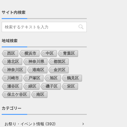
サイト内検索
地域検索
西区
横浜市
中区
青葉区
港北区
神奈川県
都筑区
神奈川区
港南区
金沢区
川崎市
戸塚区
旭区
鶴見区
瀬谷区
緑区
磯子区
栄区
保土ケ谷区
南区
カテゴリー
お祭り・イベント情報 (392)