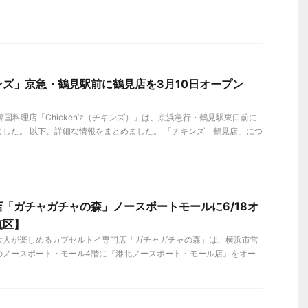
ズ」京急・鶴見駅前に鶴見店を3月10日オープン
、韓国料理店「Chicken’z（チキンズ）」は、京浜急行・鶴見駅東口前に
した。 以下、詳細な情報をまとめました。 「チキンズ 鶴見店」につ
「ガチャガチャの森」ノースポートモールに6/18オ
筑区】
）、大人が楽しめるカプセルトイ専門店「ガチャガチャの森」は、横浜市営
のノースポート・モール4階に『港北ノースポート・モール店』をオー