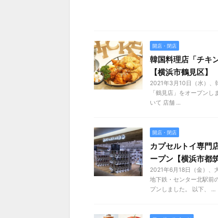
開店・閉店
韓国料理店「チキン
【横浜市鶴見区】
2021年3月10日（水）
「鶴見店」をオープンしま
いて 店舗 ...
開店・閉店
カプセルトイ専門店
ープン【横浜市都
2021年6月18日（金
地下鉄・センター北駅前
プンしました。 以下、 ...