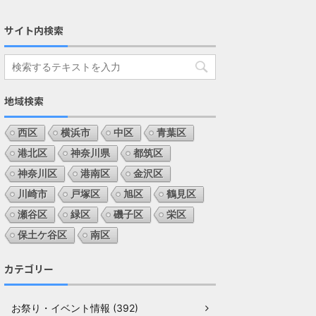
サイト内検索
地域検索
西区
横浜市
中区
青葉区
港北区
神奈川県
都筑区
神奈川区
港南区
金沢区
川崎市
戸塚区
旭区
鶴見区
瀬谷区
緑区
磯子区
栄区
保土ケ谷区
南区
カテゴリー
お祭り・イベント情報 (392)