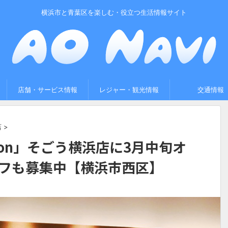
横浜市と青葉区を楽しむ・役立つ生活情報サイト
店舗・サービス情報
レジャー・観光情報
交通情報
店
>
ion」そごう横浜店に3月中旬オ
フも募集中【横浜市西区】