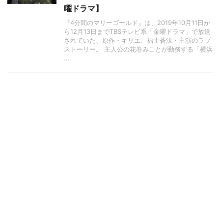
曜ドラマ】
『4分間のマリーゴールド』は、2019年10月11日か
ら12月13日までTBSテレビ系「金曜ドラマ」で放送
されていた、原作・キリエ、福士蒼汰・主演のラブ
ストーリー。 主人公の花巻みことが勤務する「横浜
...