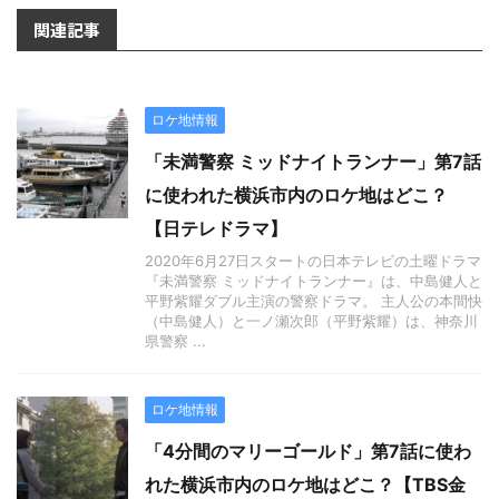
関連記事
ロケ地情報
「未満警察 ミッドナイトランナー」第7話
に使われた横浜市内のロケ地はどこ？
【日テレドラマ】
2020年6月27日スタートの日本テレビの土曜ドラマ
『未満警察 ミッドナイトランナー』は、中島健人と
平野紫耀ダブル主演の警察ドラマ。 主人公の本間快
（中島健人）と一ノ瀬次郎（平野紫耀）は、神奈川
県警察 ...
ロケ地情報
「4分間のマリーゴールド」第7話に使わ
れた横浜市内のロケ地はどこ？【TBS金