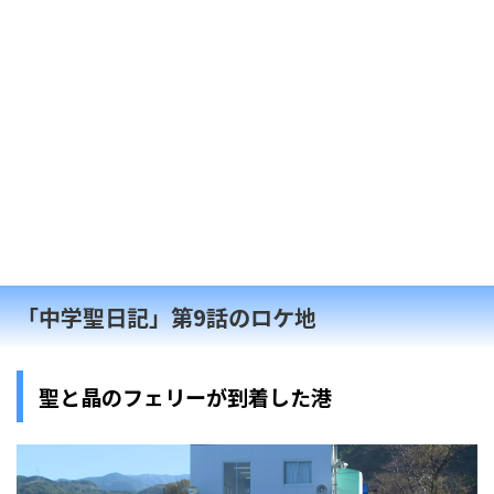
「中学聖日記」第9話のロケ地
聖と晶のフェリーが到着した港