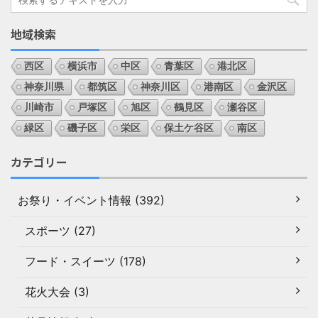
地域検索
西区
横浜市
中区
青葉区
港北区
神奈川県
都筑区
神奈川区
港南区
金沢区
川崎市
戸塚区
旭区
鶴見区
瀬谷区
緑区
磯子区
栄区
保土ケ谷区
南区
カテゴリー
お祭り・イベント情報 (392)
スポーツ (27)
フード・スイーツ (178)
花火大会 (3)