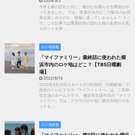
2024/3/2
今年も春の訪れと共に、桜が心を躍らせる季節がや
ってきました。 でも、青葉区内のどこで最高のお花
見を楽しめるのか、情報に迷っていませんか？ そこ
で、この記事では青葉区内の隠れた桜の名所や人気
スポットを発 ...
ロケ地情報
「マイファミリー」最終話に使われた横
浜市内のロケ地はどこ？【TBS日曜劇
場】
2022/6/13
2022年4月10日スタートのTBS系列「日曜劇場」で
放送のテレビドラマ『マイファミリー』は、二宮和
也主演のホームドラマ。 横浜市支援作品の『マイフ
ァミリー』では、ドラマのロケ地に横浜市内のスポ
ットも ...
ロケ地情報