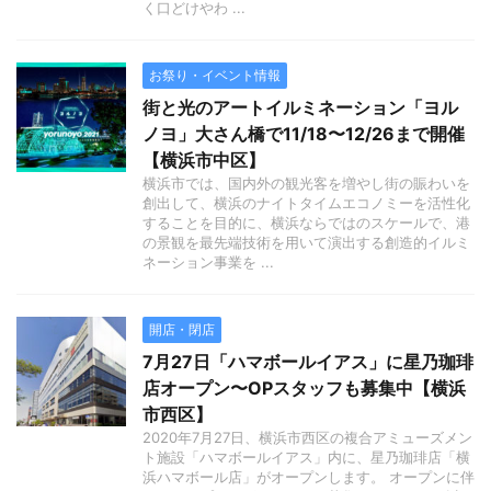
く口どけやわ ...
お祭り・イベント情報
街と光のアートイルミネーション「ヨル
ノヨ」大さん橋で11/18〜12/26まで開催
【横浜市中区】
横浜市では、国内外の観光客を増やし街の賑わいを
創出して、横浜のナイトタイムエコノミーを活性化
することを目的に、横浜ならではのスケールで、港
の景観を最先端技術を用いて演出する創造的イルミ
ネーション事業を ...
開店・閉店
7月27日「ハマボールイアス」に星乃珈琲
店オープン〜OPスタッフも募集中【横浜
市西区】
2020年7月27日、横浜市西区の複合アミューズメン
ト施設「ハマボールイアス」内に、星乃珈琲店「横
浜ハマボール店」がオープンします。 オープンに伴