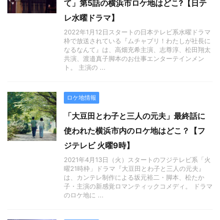
て」第5話の横浜市ロケ地はどこ?【日テ
レ水曜ドラマ】
2022年1月12日スタートの日本テレビ系水曜ドラマ
枠で放送されている『ムチャブリ！わたしが社長に
なるなんて』は、高畑充希主演、志尊淳、松田翔太
共演、渡邉真子脚本のお仕事エンターテインメン
ト。 主演の ...
ロケ地情報
「大豆田とわ子と三人の元夫」最終話に
使われた横浜市内のロケ地はどこ？【フ
ジテレビ 火曜9時】
2021年4月13日（火）スタートのフジテレビ系「火
曜21時枠」ドラマ『大豆田とわ子と三人の元夫』
は、カンテレ制作による坂元裕二・脚本、松たか
子・主演の新感覚ロマンティックコメディ。 ドラマ
のロケ地に ...