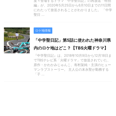
度々登場するドラマ「中学聖日記」の再放送「特別
編」が、2020年5月25日から6月10日までの11日間
にわたって放送されることがわかりました。 「中学
聖日 ...
ロケ地情報
「中学聖日記」第5話に使われた神奈川県
内のロケ地はどこ？【TBS火曜ドラマ】
『中学聖日記』は、2018年10月9日から12月18日ま
でTBSテレビ系「火曜ドラマ」で放送されていた、
原作・かわかみじゅんこ、有村架純・主演のヒュー
マンラブストーリー。 主人公の末永聖が勤務する
「子 ...