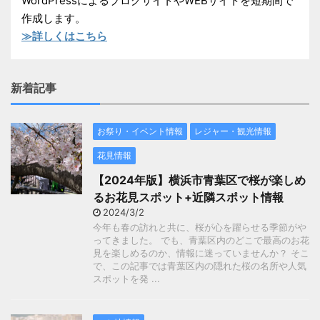
WordPressによるブログサイトやWEBサイトを短期間で
作成します。
≫詳しくはこちら
新着記事
お祭り・イベント情報
レジャー・観光情報
花見情報
【2024年版】横浜市青葉区で桜が楽しめ
るお花見スポット+近隣スポット情報
2024/3/2
今年も春の訪れと共に、桜が心を躍らせる季節がや
ってきました。 でも、青葉区内のどこで最高のお花
見を楽しめるのか、情報に迷っていませんか？ そこ
で、この記事では青葉区内の隠れた桜の名所や人気
スポットを発 ...