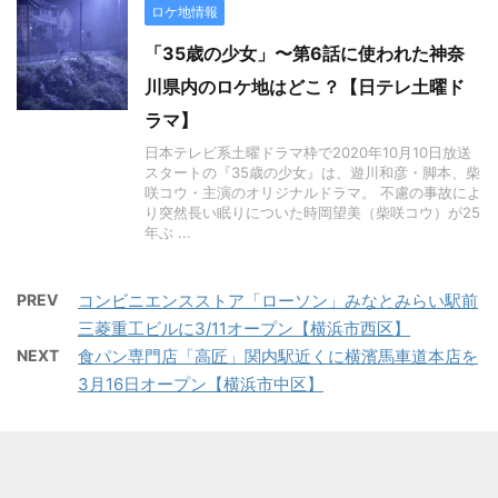
ロケ地情報
「35歳の少女」〜第6話に使われた神奈
川県内のロケ地はどこ？【日テレ土曜ド
ラマ】
日本テレビ系土曜ドラマ枠で2020年10月10日放送
スタートの『35歳の少女』は、遊川和彦・脚本、柴
咲コウ・主演のオリジナルドラマ。 不慮の事故によ
り突然長い眠りについた時岡望美（柴咲コウ）が25
年ぶ ...
PREV
コンビニエンスストア「ローソン」みなとみらい駅前
三菱重工ビルに3/11オープン【横浜市西区】
NEXT
食パン専門店「高匠」関内駅近くに横濱馬車道本店を
3月16日オープン【横浜市中区】