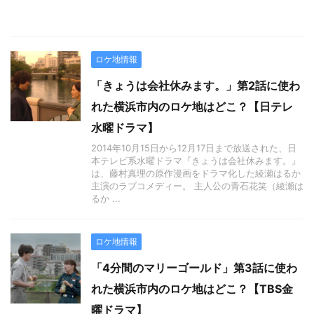
ロケ地情報
「きょうは会社休みます。」第2話に使わ
れた横浜市内のロケ地はどこ？【日テレ
水曜ドラマ】
2014年10月15日から12月17日まで放送された、日
本テレビ系水曜ドラマ『きょうは会社休みます。』
は、藤村真理の原作漫画をドラマ化した綾瀬はるか
主演のラブコメディー。 主人公の青石花笑（綾瀬は
るか ...
ロケ地情報
「4分間のマリーゴールド」第3話に使わ
れた横浜市内のロケ地はどこ？【TBS金
曜ドラマ】