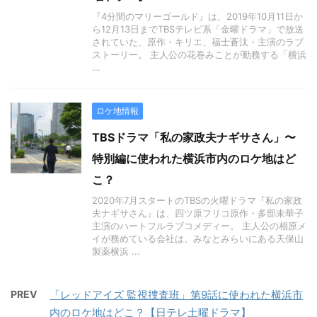
『4分間のマリーゴールド』は、2019年10月11日か
ら12月13日までTBSテレビ系「金曜ドラマ」で放送
されていた、原作・キリエ、福士蒼汰・主演のラブ
ストーリー。 主人公の花巻みことが勤務する「横浜
...
ロケ地情報
TBSドラマ「私の家政夫ナギサさん」〜
特別編に使われた横浜市内のロケ地はど
こ？
2020年7月スタートのTBSの火曜ドラマ『私の家政
夫ナギサさん』は、四ツ原フリコ原作・多部未華子
主演のハートフルラブコメディー。 主人公の相原メ
イが務めている会社は、みなとみらいにある天保山
製薬横浜 ...
PREV
「レッドアイズ 監視捜査班」第9話に使われた横浜市
内のロケ地はどこ？【日テレ土曜ドラマ】