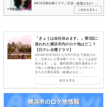
4年10月期水曜ドラマ／主演：綾瀬はるか）公
式サイト。
［ 続きを見る ］
「きょうは会社休みます。」第1話に
使われた横浜市内のロケ地はどこ？
【日テレ水曜ドラマ】
2014年10月15日から12月17日まで放送され
た、日本テレビ系水曜ドラマ『きょうは会社
休みます。』は、藤村真理の原作漫画をドラ
マ化した綾瀬はるか主演のラブコメディー。
主人公の青石花笑（綾瀬はるか ...
続きを見る
横浜市のロケ地情報