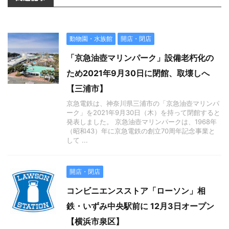
動物園・水族館
開店・閉店
「京急油壺マリンパーク」設備老朽化の
ため2021年9月30日に閉館、取壊しへ
【三浦市】
京急電鉄は、神奈川県三浦市の「京急油壺マリンパ
ーク」を2021年9月30日（木）を持って閉館すると
発表しました。 京急油壺マリンパークは、1968年
（昭和43）年に京急電鉄の創立70周年記念事業と
して ...
開店・閉店
コンビニエンスストア「ローソン」相
鉄・いずみ中央駅前に 12月3日オープン
【横浜市泉区】