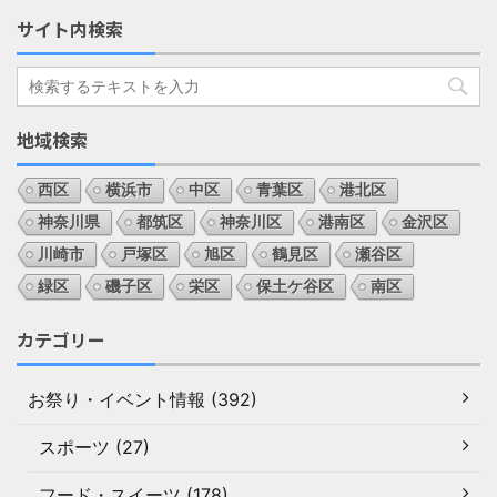
サイト内検索
地域検索
西区
横浜市
中区
青葉区
港北区
神奈川県
都筑区
神奈川区
港南区
金沢区
川崎市
戸塚区
旭区
鶴見区
瀬谷区
緑区
磯子区
栄区
保土ケ谷区
南区
カテゴリー
お祭り・イベント情報 (392)
スポーツ (27)
フード・スイーツ (178)