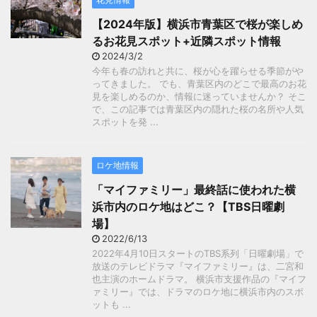
【2024年版】横浜市青葉区で桜が楽しめ
るお花見スポット+近隣スポット情報
2024/3/2
今年も春の訪れと共に、桜が心を躍らせる季節がや
ってきました。 でも、青葉区内のどこで最高のお花
見を楽しめるのか、情報に迷っていませんか？ そこ
で、この記事では青葉区内の隠れた桜の名所や人気
スポットを発 ...
ロケ地情報
「マイファミリー」最終話に使われた横
浜市内のロケ地はどこ？【TBS日曜劇
場】
2022/6/13
2022年4月10日スタートのTBS系列「日曜劇場」で
放送のテレビドラマ『マイファミリー』は、二宮和
也主演のホームドラマ。 横浜市支援作品の『マイフ
ァミリー』では、ドラマのロケ地に横浜市内のスポ
ットも ...