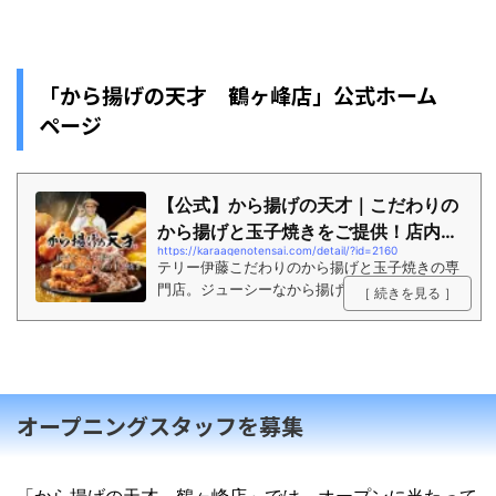
「から揚げの天才 鶴ヶ峰店」公式ホーム
ページ
【公式】から揚げの天才｜こだわりの
から揚げと玉子焼きをご提供！店内は
https://karaagenotensai.com/detail/?id=2160
もちろん...
テリー伊藤こだわりのから揚げと玉子焼きの専
門店。ジューシーなから揚げとほんのり甘い玉
［ 続きを見る ］
子焼きを、がっつり定食ランチやハイボールと
共に軽く一杯でもお愉しみいただけます。テイ
クアウトもご用意しております。
オープニングスタッフを募集