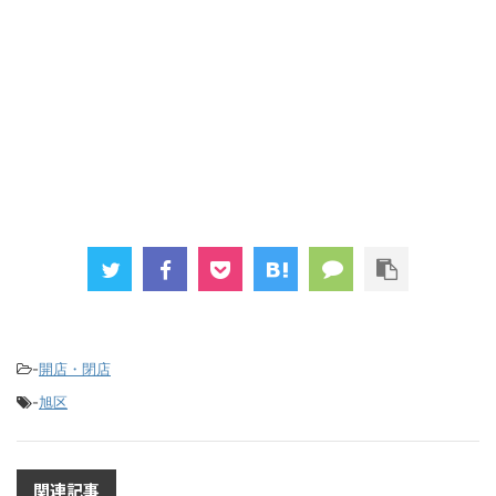
-
開店・閉店
-
旭区
関連記事