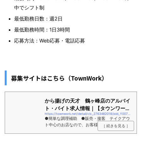
中でシフト制
最低勤務日数：週2日
最低勤務時間：1日3時間
応募方法：Web応募・電話応募
募集サイトはこちら（TownWork）
から揚げの天才 鶴ヶ峰店のアルバイ
ト・バイト求人情報｜【タウンワー
https://townwork.net/detail/clc_2763482018/joid_Y007MMEK/
ク】でバイ...
●簡単な調理補助 ●販売・接客 テイクアウ
ト中心のお店なので、お客様 との距離もそこ
［ 続きを見る ］
まで近くありません♪