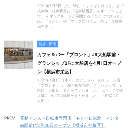
2021年5月8日（土）8時、「まいばすけっと」はJR
根岸線・根岸駅前に「根岸駅西店」をオープンしま
す。 イオングループが展開する「まいばすけっと」
は、「イオン」や「マックスバリュ」のような駐車
場を備 ...
開店・閉店
カフェ＆バー「プロント」JR大船駅前・
グランシップ2Fに大船店を4月1日オープ
ン【横浜市栄区】
2021年4月1日（木）、カフェ＆バーのチェーン店
「プロント」は、JR大船駅前の「グランシップ」2
階に「大船店」をオープンしました。 以下、この新
店舗についての詳細をまとめました。 「PRONT
大船 ...
PREV
電動アシスト自転車専門店「モトベロ港北」センター
南駅前に3月26日オープン【横浜市都筑区】