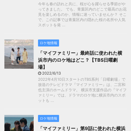
今年も春の訪れと共に、桜が心を躍らせる季節がや
ってきました。 でも、青葉区内のどこで最高のお花
見を楽しめるのか、情報に迷っていませんか？ そこ
で、この記事では青葉区内の隠れた桜の名所や人気
スポットを発 ...
ロケ地情報
「マイファミリー」最終話に使われた横
浜市内のロケ地はどこ？【TBS日曜劇
場】
2022/6/13
2022年4月10日スタートのTBS系列「日曜劇場」で
放送のテレビドラマ『マイファミリー』は、二宮和
也主演のホームドラマ。 横浜市支援作品の『マイフ
ァミリー』では、ドラマのロケ地に横浜市内のスポ
ットも ...
ロケ地情報
「マイファミリー」第9話に使われた横浜