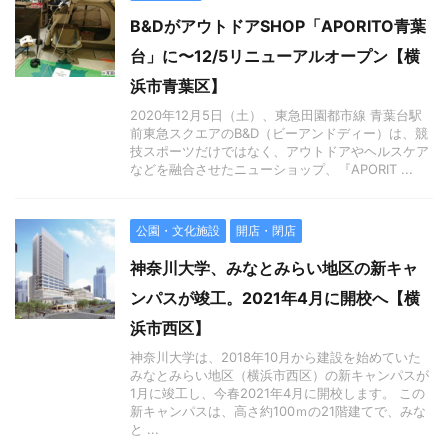
B&DがアウトドアSHOP「APORITO青葉
台」に〜12/5リニューアルオープン【横
浜市青葉区】
2020年12月5日（土）、東急田園都市線 青葉台駅
前東急スクエアのB&D（ビーアンドディー）は、競
技スポーツだけではなく、アウトドアやヘルスケア
などを融合させたニューショップ、『APORIT ...
公園・文化施設
開店・閉店
神奈川大学、みなとみらい地区の新キャ
ンパスが竣工。2021年4月に開校へ【横
浜市西区】
神奈川大学は、2018年10月から建設を始めていた
みなとみらい地区（横浜市西区）の新キャンパスが
1月に竣工し、今春2021年4月に開校します。 この
新キャンパスは、高さ約100ｍの21階建てで、みな
と ...