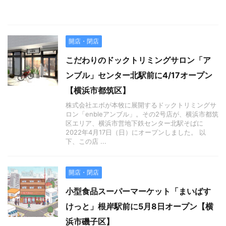
開店・閉店
こだわりのドックトリミングサロン「ア
ンブル」センター北駅前に4/17オープン
【横浜市都筑区】
株式会社エボが本牧に展開するドックトリミングサ
ロン「enbleアンブル」。その2号店が、横浜市都筑
区エリア、横浜市営地下鉄センター北駅そばに
2022年4月17日（日）にオープンしました。 以
下、この店 ...
開店・閉店
小型食品スーパーマーケット「まいばす
けっと」根岸駅前に5月8日オープン【横
浜市磯子区】