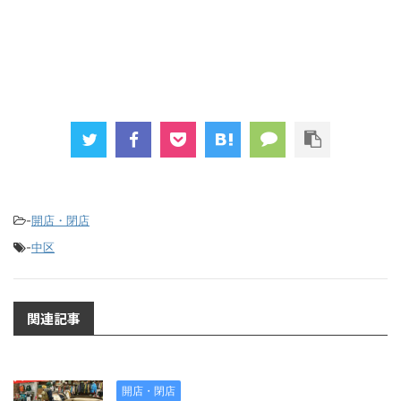
-
開店・閉店
-
中区
関連記事
開店・閉店