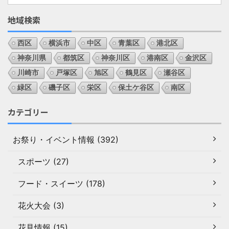
地域検索
西区
横浜市
中区
青葉区
港北区
神奈川県
都筑区
神奈川区
港南区
金沢区
川崎市
戸塚区
旭区
鶴見区
瀬谷区
緑区
磯子区
栄区
保土ケ谷区
南区
カテゴリー
お祭り・イベント情報 (392)
スポーツ (27)
フード・スイーツ (178)
花火大会 (3)
花見情報 (15)