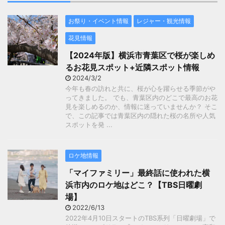
お祭り・イベント情報
レジャー・観光情報
花見情報
【2024年版】横浜市青葉区で桜が楽しめ
るお花見スポット+近隣スポット情報
2024/3/2
今年も春の訪れと共に、桜が心を躍らせる季節がや
ってきました。 でも、青葉区内のどこで最高のお花
見を楽しめるのか、情報に迷っていませんか？ そこ
で、この記事では青葉区内の隠れた桜の名所や人気
スポットを発 ...
ロケ地情報
「マイファミリー」最終話に使われた横
浜市内のロケ地はどこ？【TBS日曜劇
場】
2022/6/13
2022年4月10日スタートのTBS系列「日曜劇場」で