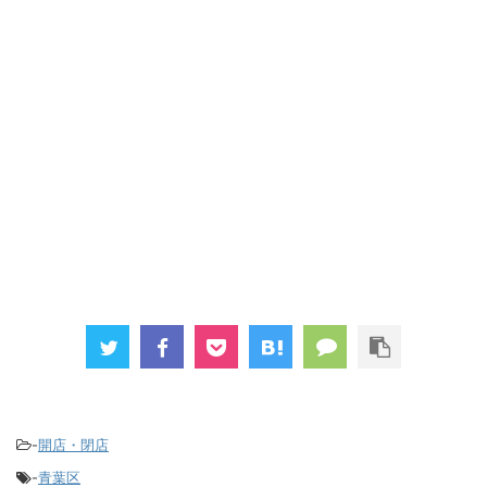
-
開店・閉店
-
青葉区