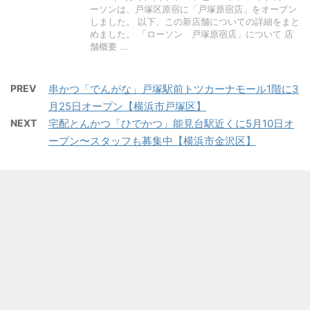
ーソンは、戸塚区原宿に「戸塚原宿店」をオープン
しました。 以下、この新店舗についての詳細をまと
めました。 「ローソン 戸塚原宿店」について 店
舗概要 ...
PREV
串かつ「でんがな」戸塚駅前トツカーナモール1階に3
月25日オープン【横浜市戸塚区】
NEXT
宅配とんかつ「ひでかつ」能見台駅近くに5月10日オ
ープン〜スタッフも募集中【横浜市金沢区】