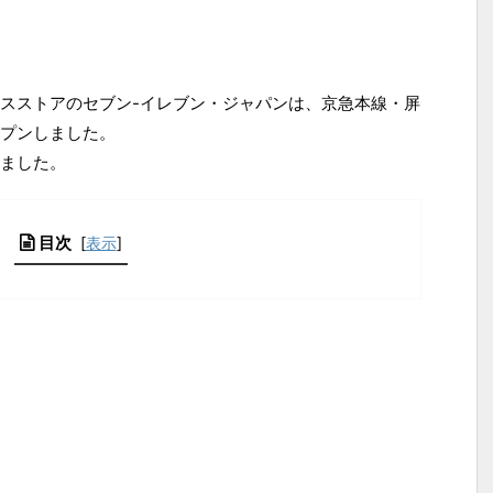
エンスストアのセブン-イレブン・ジャパンは、京急本線・屏
プンしました。
ました。
目次
[
表示
]