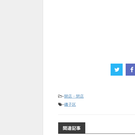
-
開店・閉店
-
磯子区
関連記事