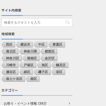
サイト内検索
地域検索
西区
横浜市
中区
青葉区
港北区
神奈川県
都筑区
神奈川区
港南区
金沢区
川崎市
戸塚区
旭区
鶴見区
瀬谷区
緑区
磯子区
栄区
保土ケ谷区
南区
カテゴリー
お祭り・イベント情報 (392)