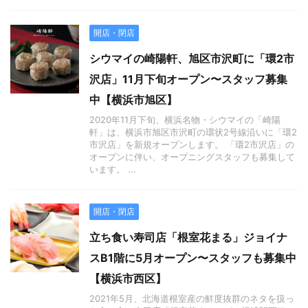
開店・閉店
シウマイの崎陽軒、旭区市沢町に「環2市
沢店」11月下旬オープン〜スタッフ募集
中【横浜市旭区】
2020年11月下旬、横浜名物・シウマイの「崎陽
軒」は、横浜市旭区市沢町の環状2号線沿いに「環2
市沢店」を新規オープンします。 「環2市沢店」の
オープンに伴い、オープニングスタッフも募集して
います。 ...
開店・閉店
立ち食い寿司店「根室花まる」ジョイナ
スB1階に5月オープン〜スタッフも募集中
【横浜市西区】
2021年5月、北海道根室産の鮮度抜群のネタを扱っ