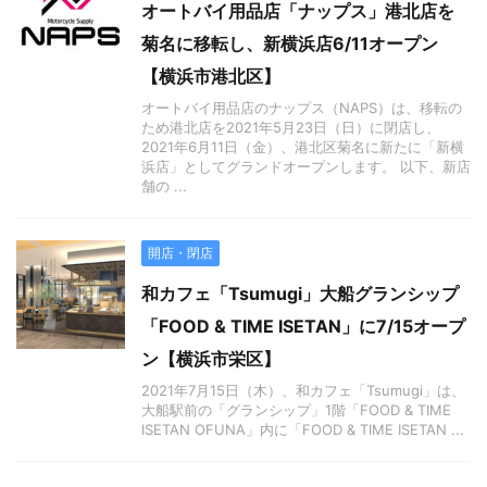
オートバイ用品店「ナップス」港北店を
菊名に移転し、新横浜店6/11オープン
【横浜市港北区】
オートバイ用品店のナップス（NAPS）は、移転の
ため港北店を2021年5月23日（日）に閉店し、
2021年6月11日（金）、港北区菊名に新たに「新横
浜店」としてグランドオープンします。 以下、新店
舗の ...
開店・閉店
和カフェ「Tsumugi」大船グランシップ
「FOOD & TIME ISETAN」に7/15オープ
ン【横浜市栄区】
2021年7月15日（木）、和カフェ「Tsumugi」は、
大船駅前の「グランシップ」1階「FOOD & TIME
ISETAN OFUNA」内に「FOOD & TIME ISETAN ...