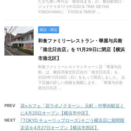
た立ち食い寿司店「根室花まる」が、横浜駅西口・
ジョイナスＢ1ＦのFOOD & TIME ISETAN
YOKOHAMAに「FOOD＆TIME伊 ...
開店・閉店
和食ファミリーレストラン・華屋与兵衛
「港北日吉店」を 11月29日に閉店【横浜
市港北区】
和食ファミリーレストランチェーン店「華屋与兵
衛」は、横浜市港北区日吉の「港北日吉店」を、
2020年11月29日（日）をもって閉店しました。 以
下店舗の詳しい情報を掲載します。 「華屋与兵衛
港北日吉店 ...
PREV
花×カフェ「花ラボノクターン」元町・中華街駅近く
に4月20日オープン【横浜市中区】
NEXT
｢TOKYO チューリップローズ｣そごう横浜店に期間限
定店を4月27日オープン【横浜市西区】