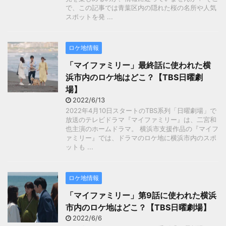
で、この記事では青葉区内の隠れた桜の名所や人気
スポットを発 ...
ロケ地情報
「マイファミリー」最終話に使われた横
浜市内のロケ地はどこ？【TBS日曜劇
場】
2022/6/13
2022年4月10日スタートのTBS系列「日曜劇場」で
放送のテレビドラマ『マイファミリー』は、二宮和
也主演のホームドラマ。 横浜市支援作品の『マイフ
ァミリー』では、ドラマのロケ地に横浜市内のスポ
ットも ...
ロケ地情報
「マイファミリー」第9話に使われた横浜
市内のロケ地はどこ？【TBS日曜劇場】
2022/6/6