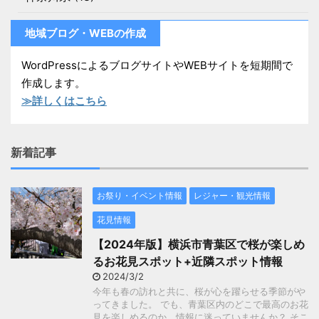
地域ブログ・WEBの作成
WordPressによるブログサイトやWEBサイトを短期間で
作成します。
≫詳しくはこちら
新着記事
お祭り・イベント情報
レジャー・観光情報
花見情報
【2024年版】横浜市青葉区で桜が楽しめ
るお花見スポット+近隣スポット情報
2024/3/2
今年も春の訪れと共に、桜が心を躍らせる季節がや
ってきました。 でも、青葉区内のどこで最高のお花
見を楽しめるのか、情報に迷っていませんか？ そこ