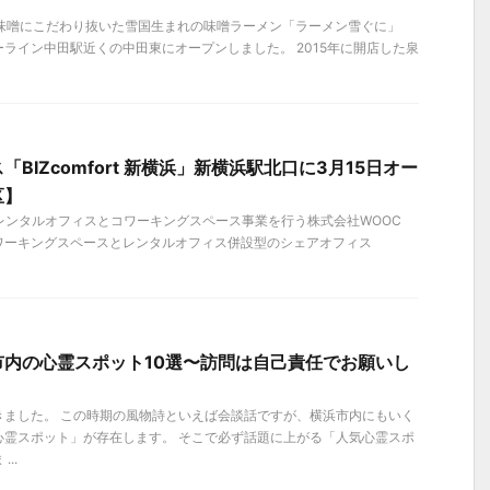
）、味噌にこだわり抜いた雪国生まれの味噌ラーメン「ラーメン雪ぐに」
ライン中田駅近くの中田東にオープンしました。 2015年に開店した泉
BIZcomfort 新横浜」新横浜駅北口に3⽉15⽇オー
区】
）、レンタルオフィスとコワーキングスペース事業を⾏う株式会社WOOC
ワーキングスペースとレンタルオフィス併設型のシェアオフィス
市内の心霊スポット10選〜訪問は自己責任でお願いし
きました。 この時期の風物詩といえば会談話ですが、横浜市内にもいく
心霊スポット」が存在します。 そこで必ず話題に上がる「人気心霊スポ
..