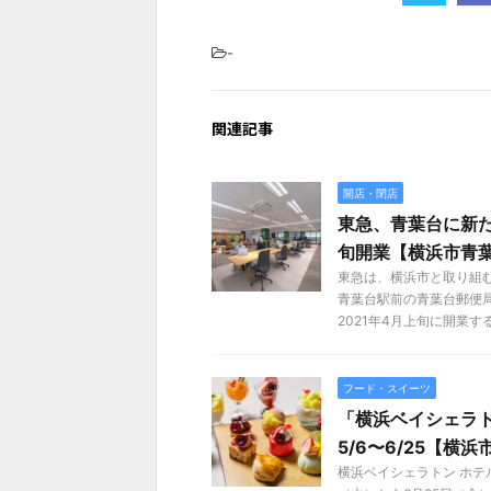
-
関連記事
開店・閉店
東急、青葉台に新
旬開業【横浜市青
東急は、横浜市と取り組
青葉台駅前の青葉台郵便
2021年4月上旬に開業する .
フード・スイーツ
「横浜ベイシェラ
5/6〜6/25【横
横浜ベイシェラトン ホテ