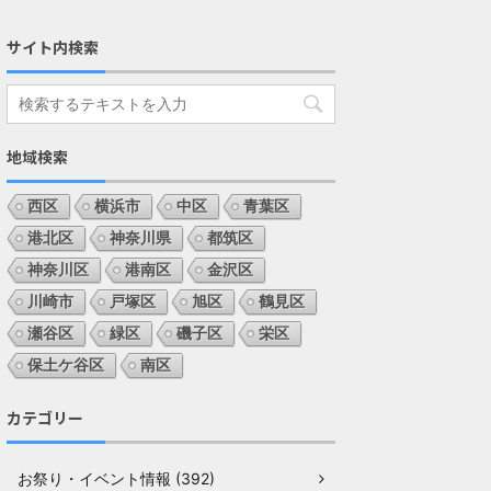
サイト内検索
地域検索
西区
横浜市
中区
青葉区
港北区
神奈川県
都筑区
神奈川区
港南区
金沢区
川崎市
戸塚区
旭区
鶴見区
瀬谷区
緑区
磯子区
栄区
保土ケ谷区
南区
カテゴリー
お祭り・イベント情報 (392)