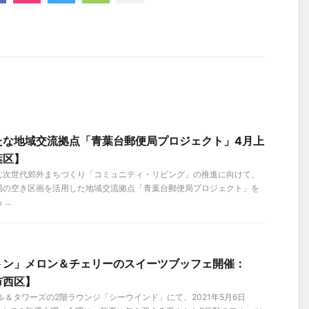
たな地域交流拠点「青葉台郵便局プロジェクト」4月上
葉区】
む次世代郊外まちづくり「コミュニティ・リビング」の推進に向けて、
局の空き区画を活用した地域交流拠点「青葉台郵便局プロジェクト」を
..
トン」メロン＆チェリーのスイーツブッフェ開催：
浜市西区】
ル＆タワーズの2階ラウンジ「シーウインド」にて、2021年5月6日