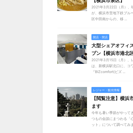
【横浜市泉区】
2021年3月22日（月
が、横浜市営地下鉄ブルー
区中田南からの、移 ...
開店・閉店
大型シェアオフィス「
プン【横浜市港北
2021年3⽉15⽇（⽉
は、新横浜駅北口に、コ
『BIZcomfort(ビズ ...
レジャー・観光情報
【閲覧注意】横浜
ます
今年も暑い季節がやって
つもの会談にまつわる「
ット」について調べてみま .