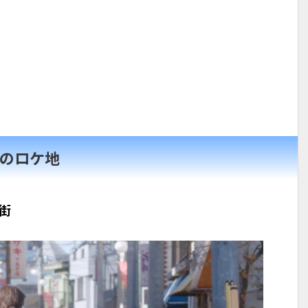
話のロケ地
街