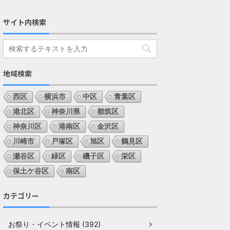
サイト内検索
地域検索
西区
横浜市
中区
青葉区
港北区
神奈川県
都筑区
神奈川区
港南区
金沢区
川崎市
戸塚区
旭区
鶴見区
瀬谷区
緑区
磯子区
栄区
保土ケ谷区
南区
カテゴリー
お祭り・イベント情報 (392)