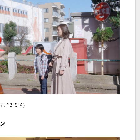
子3-9-4）
ン