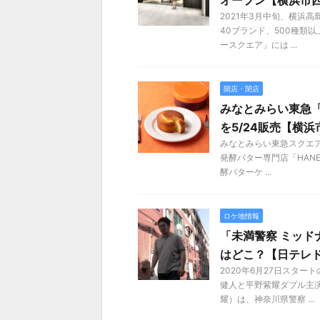
オープン【横浜市
2021年3月中旬、横浜
40ブランド、500種類
ースクエア」には ...
開店・閉店
みなとみらい東急「
を5/24販売【横
みなとみらい東急スクエア
発酵バター専門店「HAN
酵バターケ ...
ロケ地情報
「未満警察 ミッド
はどこ？【日テレ
2020年6月27日スタ
健人と平野紫耀ダブル主
耀）は、神奈川県警察 ...