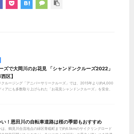
ーズで大岡川のお花見 「シャンドンクルーズ2022」
市西区】
クルージング「アニバーサリークルーズ」では、2015年より約4,000
ディアにも多数取り上げられた「お花見シャンドンクルーズ」を安全、
いい！恩田川の自転車道路は桜の季節もおすすめ
は、鶴見川合流地点の緑区青砥町まで約6.5kmのサイクリングロード