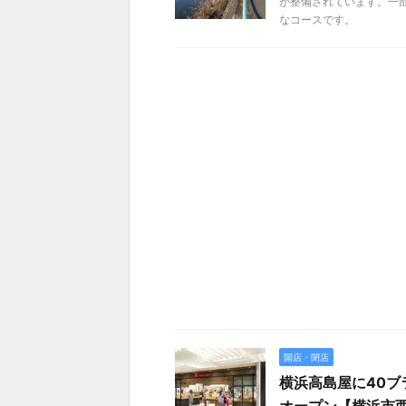
が整備されています。一
なコースです。
開店・閉店
横浜高島屋に40ブ