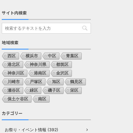
サイト内検索
地域検索
西区
横浜市
中区
青葉区
港北区
神奈川県
都筑区
神奈川区
港南区
金沢区
川崎市
戸塚区
旭区
鶴見区
瀬谷区
緑区
磯子区
栄区
保土ケ谷区
南区
カテゴリー
お祭り・イベント情報 (392)