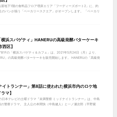
西区】
高島屋地下1階の食料品フロア増床エリア「フーディーズポート2」に、約
以上のパンが揃う「ベーカリースクエア」がオープンします。 「ベーカリ
横浜スパゲティ」HANERUの高級発酵バターケーキ
浜市西区】
B1Fの「横浜スパゲティ＆カフェ」は、2021年5月24日（月）より、
ERU」の高級発酵バターケーキを販売開始します。 HANERUの「高級発
ナイトランナー」第8話に使われた横浜市内のロケ地
ドラマ】
ートの日本テレビの土曜ドラマ『未満警察 ミッドナイトランナー』は、中島
演の警察ドラマ。 主人公の本間快（中島健人）と一ノ瀬次郎（平野紫