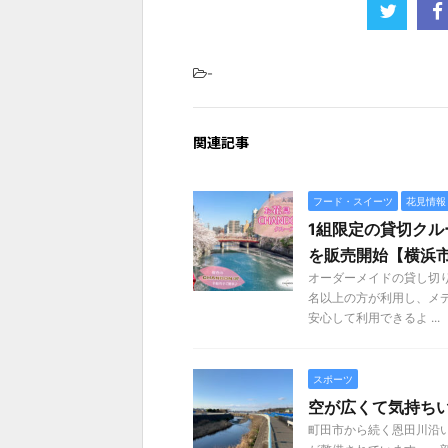
-
関連記事
フード・スイーツ
花見情報
1組限定の貸切クル
を販売開始【横浜
オーダーメイドの貸し切り
名以上の方が利用し、メ
安心して利用できるよ ...
スポーツ
空が広くて気持ち
町田市から続く恩田川沿い