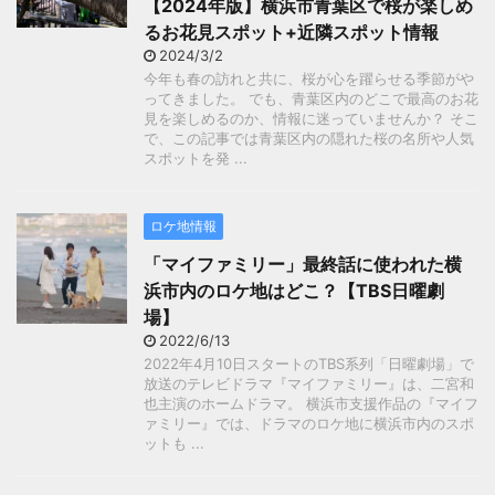
【2024年版】横浜市青葉区で桜が楽しめ
るお花見スポット+近隣スポット情報
2024/3/2
今年も春の訪れと共に、桜が心を躍らせる季節がや
ってきました。 でも、青葉区内のどこで最高のお花
見を楽しめるのか、情報に迷っていませんか？ そこ
で、この記事では青葉区内の隠れた桜の名所や人気
スポットを発 ...
ロケ地情報
「マイファミリー」最終話に使われた横
浜市内のロケ地はどこ？【TBS日曜劇
場】
2022/6/13
2022年4月10日スタートのTBS系列「日曜劇場」で
放送のテレビドラマ『マイファミリー』は、二宮和
也主演のホームドラマ。 横浜市支援作品の『マイフ
ァミリー』では、ドラマのロケ地に横浜市内のスポ
ットも ...