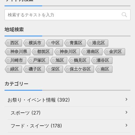
地域検索
西区
横浜市
中区
青葉区
港北区
神奈川県
都筑区
神奈川区
港南区
金沢区
川崎市
戸塚区
旭区
鶴見区
瀬谷区
緑区
磯子区
栄区
保土ケ谷区
南区
カテゴリー
お祭り・イベント情報 (392)
スポーツ (27)
フード・スイーツ (178)