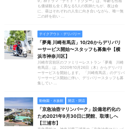
9」枠ドラマ『ナイト・ドクター』は、年齢も性格
も価値観も全く異なる5人の医師たちが、夜は命
に、昼はそれぞれの人生に向き合いながら、唯一無
二の絆を紡い ...
テイクアウト・デリバリー
「夢庵 川崎有馬店」10/26からデリバリ
ーサービス開始〜スタッフも募集中【横
浜市神奈川区】
川崎市宮前区のファミリーレストラン「夢庵 川崎
有馬店」は、2020年10月26日（木）からデリバリ
ーサービスを開始します。 「川崎有馬店」のデリバ
リーサービス開始に伴い、デリバリースタッフも募
集してい ...
動物園・水族館
開店・閉店
「京急油壺マリンパーク」設備老朽化の
ため2021年9月30日に閉館、取壊しへ
【三浦市】