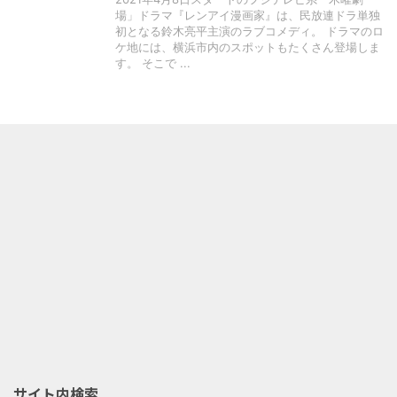
場」ドラマ『レンアイ漫画家』は、民放連ドラ単独
初となる鈴木亮平主演のラブコメディ。 ドラマのロ
ケ地には、横浜市内のスポットもたくさん登場しま
す。 そこで ...
サイト内検索