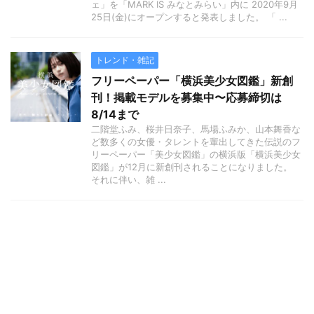
ェ」を「MARK IS みなとみらい」内に 2020年9月
25日(金)にオープンすると発表しました。 「 ...
トレンド・雑記
フリーペーパー「横浜美少女図鑑」新創
刊！掲載モデルを募集中〜応募締切は
8/14まで
二階堂ふみ、桜井日奈子、馬場ふみか、山本舞香な
ど数多くの女優・タレントを輩出してきた伝説のフ
リーペーパー「美少女図鑑」の横浜版「横浜美少女
図鑑」が12月に新創刊されることになりました。
それに伴い、雑 ...