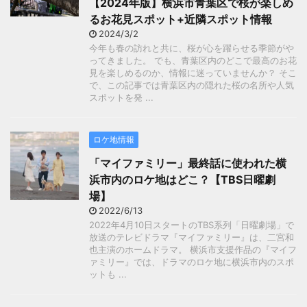
【2024年版】横浜市青葉区で桜が楽しめ
るお花見スポット+近隣スポット情報
2024/3/2
今年も春の訪れと共に、桜が心を躍らせる季節がや
ってきました。 でも、青葉区内のどこで最高のお花
見を楽しめるのか、情報に迷っていませんか？ そこ
で、この記事では青葉区内の隠れた桜の名所や人気
スポットを発 ...
ロケ地情報
「マイファミリー」最終話に使われた横
浜市内のロケ地はどこ？【TBS日曜劇
場】
2022/6/13
2022年4月10日スタートのTBS系列「日曜劇場」で
放送のテレビドラマ『マイファミリー』は、二宮和
也主演のホームドラマ。 横浜市支援作品の『マイフ
ァミリー』では、ドラマのロケ地に横浜市内のスポ
ットも ...