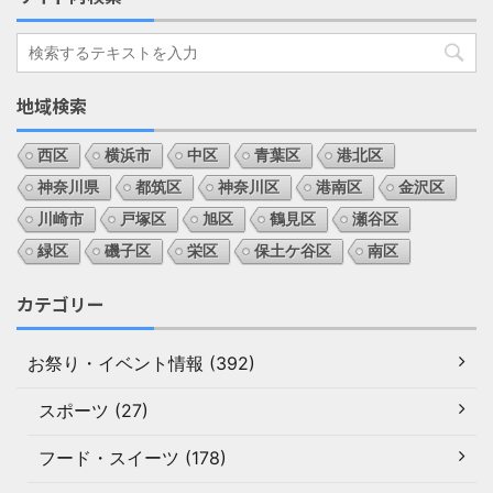
地域検索
西区
横浜市
中区
青葉区
港北区
神奈川県
都筑区
神奈川区
港南区
金沢区
川崎市
戸塚区
旭区
鶴見区
瀬谷区
緑区
磯子区
栄区
保土ケ谷区
南区
カテゴリー
お祭り・イベント情報 (392)
スポーツ (27)
フード・スイーツ (178)