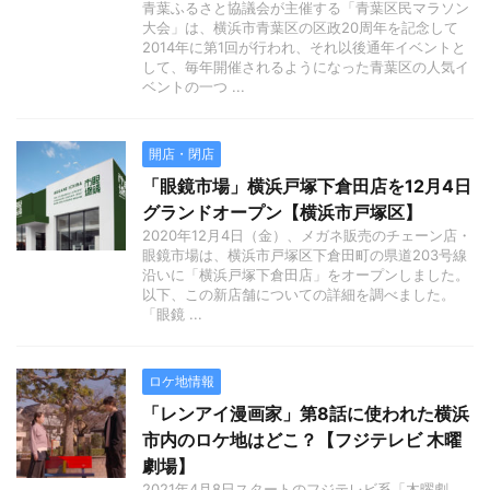
青葉ふるさと協議会が主催する「青葉区民マラソン
大会」は、横浜市青葉区の区政20周年を記念して
2014年に第1回が行われ、それ以後通年イベントと
して、毎年開催されるようになった青葉区の人気イ
ベントの一つ ...
開店・閉店
「眼鏡市場」横浜戸塚下倉田店を12月4日
グランドオープン【横浜市戸塚区】
2020年12月4日（金）、メガネ販売のチェーン店・
眼鏡市場は、横浜市戸塚区下倉田町の県道203号線
沿いに「横浜戸塚下倉田店」をオープンしました。
以下、この新店舗についての詳細を調べました。
「眼鏡 ...
ロケ地情報
「レンアイ漫画家」第8話に使われた横浜
市内のロケ地はどこ？【フジテレビ 木曜
劇場】
2021年4月8日スタートのフジテレビ系「木曜劇