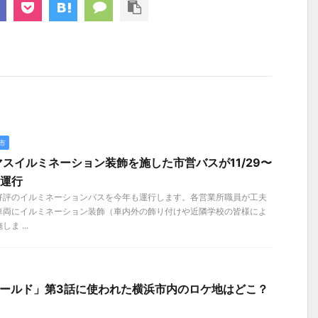
市
スイルミネーション装飾を施した市営バスが11/29〜
定運行
好評のイルミネーションバスを今年も運行します。各営業所職員が工夫
車両にイルミネーション装飾（車内外の飾り付けや近隣学校の皆様によ
 ...
ゴールド」第3話に使われた横浜市内のロケ地はどこ？
】