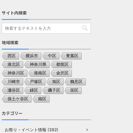
サイト内検索
地域検索
西区
横浜市
中区
青葉区
港北区
神奈川県
都筑区
神奈川区
港南区
金沢区
川崎市
戸塚区
旭区
鶴見区
瀬谷区
緑区
磯子区
栄区
保土ケ谷区
南区
カテゴリー
お祭り・イベント情報 (392)