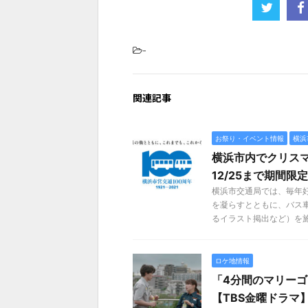
-
関連記事
お祭り・イベント情報
横浜
横浜市内でクリスマ
12/25まで期間限
横浜市交通局では、毎年
を凝らすとともに、バス
るイラスト掲出など）を施しま
ロケ地情報
「4分間のマリー
【TBS金曜ドラマ