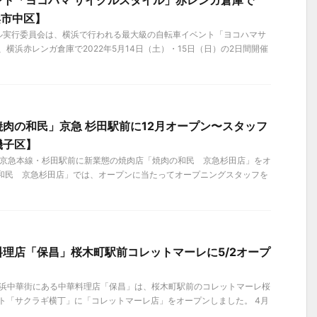
ント「ヨコハマ サイクルスタイル」赤レンガ倉庫で
横浜市中区】
ル実行委員会は、横浜で行われる最大級の自転車イベント「ヨコハマサ
、横浜赤レンガ倉庫で2022年5月14日（土）・15日（日）の2日間開催
肉の和民」京急 杉田駅前に12月オープン〜スタッフ
磯子区】
は、京急本線・杉田駅前に新業態の焼肉店「焼肉の和民 京急杉田店」をオ
の和民 京急杉田店」では、オープンに当たってオープニングスタッフを
理店「保昌」桜木町駅前コレットマーレに5/2オープ
、横浜中華街にある中華料理店「保昌」は、桜木町駅前のコレットマーレ桜
ット「サクラギ横丁」に「コレットマーレ店」をオープンしました。 4月