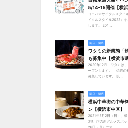
自転車最大級イベ
5/14-15開催【
ヨコハマサイクルスタイ
イクルスタイル2022」を
します。 201 ...
開店・閉店
ワタミの新業態「焼
も募集中【横浜市
2020年12月、ワタミ
ープンします。 「焼肉
募集しています。 以 ...
開店・閉店
横浜中華街の中華料
ン【横浜市中区】
2021年5月2日（日）
木町 7Fの新グルメスポ
26日（月）にオ ...