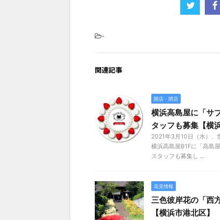
-
関連記事
開店・閉店
横浜高島屋に「サブ
タッフも募集【横
2021年3月10日（水
横浜高島屋B1Fに「高島
スタッフも募集し ...
花見情報
三色彼岸花の「西方
【横浜市港北区】