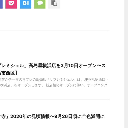
レミシェル」高島屋横浜店を3月10日オープン〜ス
浜市西区】
）、世界がテーマのサブレの販売店「サブレミシェル」は、JR横浜駅西口・
屋横浜店」をオープンします。 新店舗のオープンに伴い、オープニング
寺」2020年の見頃情報〜9月26日頃に全色満開に