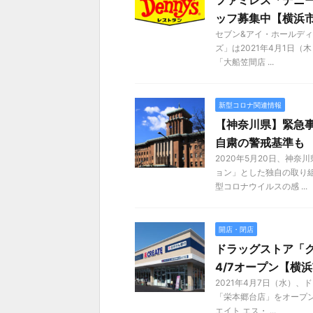
ファミレス「デニー
ッフ募集中【横浜
セブン&アイ・ホールデ
ズ」は2021年4月1日
「大船笠間店 ...
新型コロナ関連情報
【神奈川県】緊急
自粛の警戒基準も
2020年5月20日、神
ョン」とした独自の取り
型コロナウイルスの感 ...
開店・閉店
ドラッグストア「
4/7オープン【横
2021年4月7日（水）
「栄本郷台店」をオープン
エイト エス・ ...