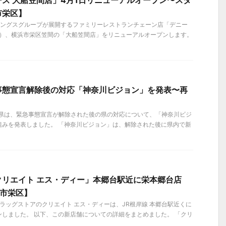
ズ 大船笠間店」4月1日リニューアルオープン〜スタ
市栄区】
ィングスグループが展開するファミリーレストランチェーン店「デニー
（木）、横浜市栄区笠間の「大船笠間店」をリニューアルオープンします。
事態宣言解除後の対応「神奈川ビジョン」を発表〜再
奈川県は、緊急事態宣言が解除された後の県の対応について、「神奈川ビジ
組みを発表しました。 「神奈川ビジョン」は、解除された後に県内で新
クリエイト エス・ディー」本郷台駅近に栄本郷台店
浜市栄区】
、ドラッグストアのクリエイト エス・ディーは、JR根岸線 本郷台駅近くに
しました。 以下、この新店舗についての詳細をまとめました。 「クリ