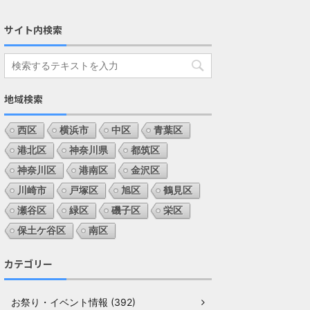
サイト内検索
地域検索
西区
横浜市
中区
青葉区
港北区
神奈川県
都筑区
神奈川区
港南区
金沢区
川崎市
戸塚区
旭区
鶴見区
瀬谷区
緑区
磯子区
栄区
保土ケ谷区
南区
カテゴリー
お祭り・イベント情報 (392)