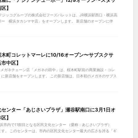
屋に「アジアンチューボー」12/9オープン〜スタッ
西区】
）、フジッコグループの株式会社フーズパレットは、JR横浜駅西口・横浜高
ボー 横浜タカシマヤ店」をオープンします。 新店舗のオープンに伴
木町コレットマーレに10/16オープン〜サブスクサ
浜市中区】
金）、メガネチェーン店「メガネの田中」は、桜木町駅前の商業施設・コレ
）に新店舗をオープンします。 この新店舗は、日本初のメガネのサブス
化センター「あじさいプラザ」瀬谷駅南口に3月1日オ
谷区】
、横浜市内で11館目となる区民文化センター （愛称：あじさいプラザ）
ます。 このセンターは、市内の区民文化センター最大の広さを誇る「ギ