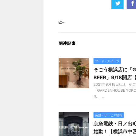
-
関連記事
フード・スイーツ
そごう横浜店に「GAR
BEER」9/18開
2021年9月18日(土)
「GARDENHOUSE YO
店、 ...
店舗・サービス情報
京急電鉄・日ノ出
始動！【横浜市中