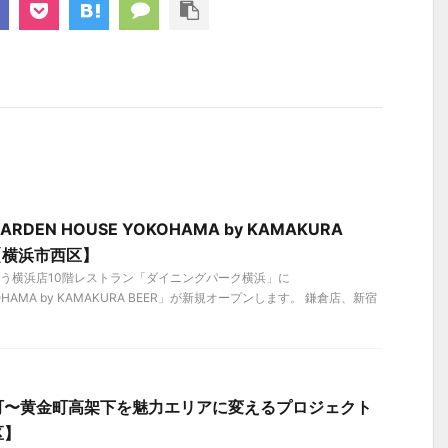
DEN HOUSE YOKOHAMA by KAMAKURA
店【横浜市西区】
、そごう横浜店10階レストラン「ダイニングパーク横浜」に
KOHAMA by KAMAKURA BEER」が新規オープンします。 鎌倉店、新宿
町〜黄金町高架下を魅力エリアに変えるプロジェクト
区】