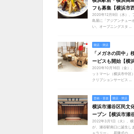
横浜駅前・横浜高島
フも募集【横浜市
2020年12月9日（水
島屋に「アジアンチュー
い、オープニングスタ ...
開店・閉店
「メガネの田中」桜
ービスも開始【横
2020年10月16日（
ットマーレ（横浜市中区
クリプションサービス ...
芸術・音楽
開店・閉店
横浜市瀬谷区民文
ープン【横浜市瀬
2022年3月1日（火）
が、瀬谷駅南口に誕生し
ャラリー」、昇降式の ...