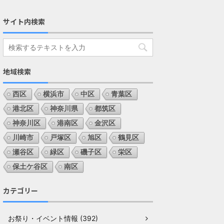
サイト内検索
地域検索
西区
横浜市
中区
青葉区
港北区
神奈川県
都筑区
神奈川区
港南区
金沢区
川崎市
戸塚区
旭区
鶴見区
瀬谷区
緑区
磯子区
栄区
保土ケ谷区
南区
カテゴリー
お祭り・イベント情報 (392)