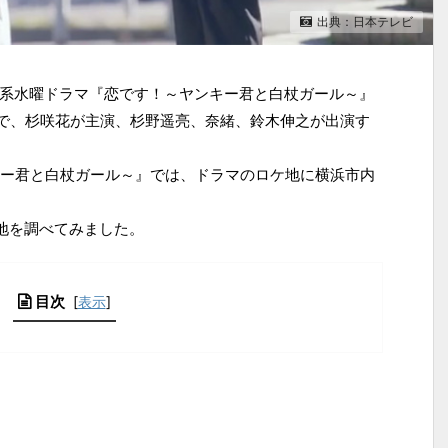
出典：日本テレビ
レビ系水曜ドラマ『恋です！～ヤンキー君と白杖ガール～』
で、杉咲花が主演、杉野遥亮、奈緒、鈴木伸之が出演す
ー君と白杖ガール～』では、ドラマのロケ地に横浜市内
地を調べてみました。
目次
[
表示
]