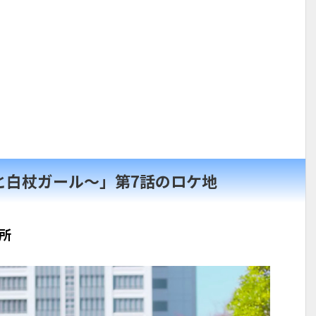
と白杖ガール～」第7話のロケ地
所