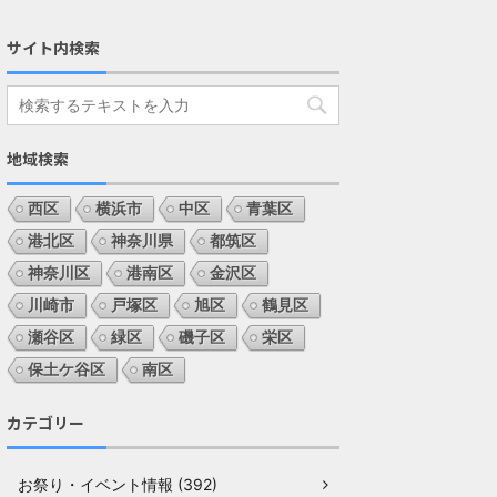
サイト内検索
地域検索
西区
横浜市
中区
青葉区
港北区
神奈川県
都筑区
神奈川区
港南区
金沢区
川崎市
戸塚区
旭区
鶴見区
瀬谷区
緑区
磯子区
栄区
保土ケ谷区
南区
カテゴリー
お祭り・イベント情報 (392)