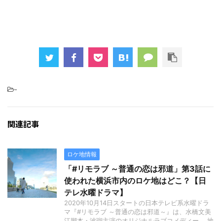
-
関連記事
ロケ地情報
「#リモラブ ～普通の恋は邪道」第3話に
使われた横浜市内のロケ地はどこ？【日
テレ水曜ドラマ】
2020年10月14日スタートの日本テレビ系水曜ドラ
マ『#リモラブ ～普通の恋は邪道～』は、水橋文美
江脚本・波瑠主演のオリジナルラブコメディー。 地