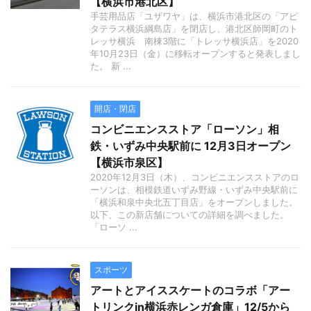
【横浜市港北区】
手芸用品店「ユザワヤ」は、横浜市港北区の「アピ
タテラス横浜綱島店」を閉店し、港北区師岡町のト
レッサ横浜 南棟3階に「トレッサ横浜店」を2020
年10月23日（金）に移転オープンすると発表しまし
た。 新 ...
開店・閉店
コンビニエンスストア「ローソン」相
鉄・いずみ中央駅前に 12月3日オープン
【横浜市泉区】
2020年12月3日（木）、コンビニエンスストアのロ
ーソンは、相模鉄道いずみ野線・いずみ中央駅前に
「横浜和泉中央北五丁目店」をオープンしました。
以下、この新店舗についての詳細を調べました。
「ローソ ...
スポーツ
アートとアイススケートのコラボ「アー
トリンクin横浜赤レンガ倉庫」12/5から