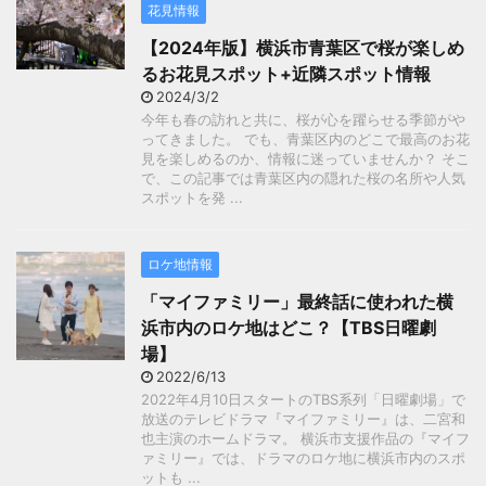
花見情報
【2024年版】横浜市青葉区で桜が楽しめ
るお花見スポット+近隣スポット情報
2024/3/2
今年も春の訪れと共に、桜が心を躍らせる季節がや
ってきました。 でも、青葉区内のどこで最高のお花
見を楽しめるのか、情報に迷っていませんか？ そこ
で、この記事では青葉区内の隠れた桜の名所や人気
スポットを発 ...
ロケ地情報
「マイファミリー」最終話に使われた横
浜市内のロケ地はどこ？【TBS日曜劇
場】
2022/6/13
2022年4月10日スタートのTBS系列「日曜劇場」で
放送のテレビドラマ『マイファミリー』は、二宮和
也主演のホームドラマ。 横浜市支援作品の『マイフ
ァミリー』では、ドラマのロケ地に横浜市内のスポ
ットも ...