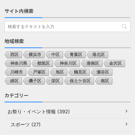
サイト内検索
地域検索
西区
横浜市
中区
青葉区
港北区
神奈川県
都筑区
神奈川区
港南区
金沢区
川崎市
戸塚区
旭区
鶴見区
瀬谷区
緑区
磯子区
栄区
保土ケ谷区
南区
カテゴリー
お祭り・イベント情報 (392)
スポーツ (27)