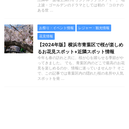
上波・ゴールデンのドラマとしては初の「コロナの
ある世 ...
お祭り・イベント情報
レジャー・観光情報
花見情報
【2024年版】横浜市青葉区で桜が楽しめ
るお花見スポット+近隣スポット情報
今年も春の訪れと共に、桜が心を躍らせる季節がや
ってきました。 でも、青葉区内のどこで最高のお花
見を楽しめるのか、情報に迷っていませんか？ そこ
で、この記事では青葉区内の隠れた桜の名所や人気
スポットを発 ...