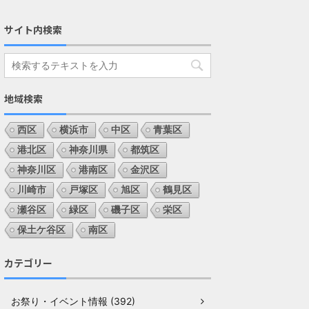
サイト内検索
地域検索
西区
横浜市
中区
青葉区
港北区
神奈川県
都筑区
神奈川区
港南区
金沢区
川崎市
戸塚区
旭区
鶴見区
瀬谷区
緑区
磯子区
栄区
保土ケ谷区
南区
カテゴリー
お祭り・イベント情報 (392)