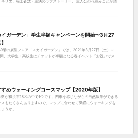
・キリエ、福士蒼汰・主演のラブストーリー。 主人公の花巻みことが勤
イガーデン」学生半額キャンペーンを開始〜3月27
区】
69階の展望フロア「スカイガーデン」では、2021年3月27日（土）～
の期間、大学生・高校生はチケットが半額となる春イベント『お祝いでス
すめウォーキングコースマップ【2020年版】
数が横浜市18区の中で1位です。四季を感じながらの自然散策ができる
ースもたくさんありますので、マップに合わせて気軽にウォーキングを
しょうか。