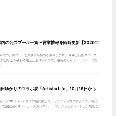
内の公共プール一覧〜営業情報を随時更新【2020年
屋内外の公共プールと最新営業情報を掲載します。 今年は新型コロナウ
は開設状況が変わる場合がありますので、最新の情報はホームページを
.
ゆかりのコラボ展「Artistic Life」10月16日から
】
）から11月30日（火）までの期間限定で、カンディハウス横浜にて、現代
氏と老舗国産家具メーカーのカンディハウスとのコラボレーション展覧会