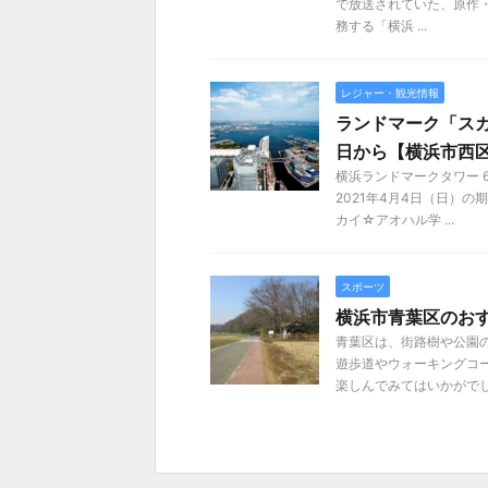
で放送されていた、原作
務する「横浜 ...
レジャー・観光情報
ランドマーク「スカ
日から【横浜市西
横浜ランドマークタワー 
2021年4月4日（日）
カイ☆アオハル学 ...
スポーツ
横浜市青葉区のおす
青葉区は、街路樹や公園の
遊歩道やウォーキングコ
楽しんでみてはいかがで