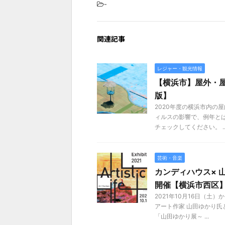
-
関連記事
レジャー・観光情報
【横浜市】屋外・屋
版】
2020年度の横浜市内の
ィルスの影響で、例年と
チェックしてください。 ..
芸術・音楽
カンディハウス× 山田
開催【横浜市西区
2021年10月16日（土
アート作家 山田ゆかり
「山田ゆかり展～ ...