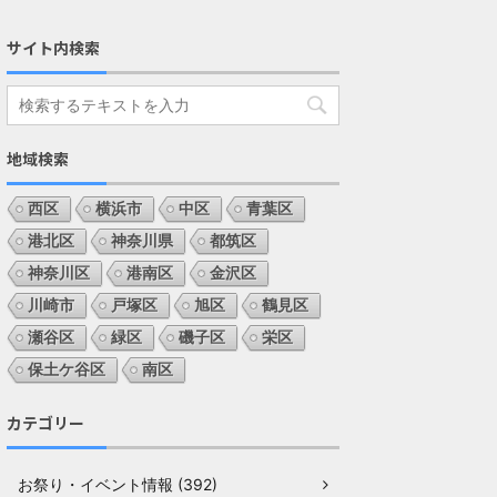
サイト内検索
地域検索
西区
横浜市
中区
青葉区
港北区
神奈川県
都筑区
神奈川区
港南区
金沢区
川崎市
戸塚区
旭区
鶴見区
瀬谷区
緑区
磯子区
栄区
保土ケ谷区
南区
カテゴリー
お祭り・イベント情報 (392)