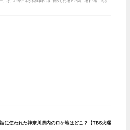
ワー」は、JR東日本が横浜駅西口に新設した地上26階、地下3階、高さ
話に使われた神奈川県内のロケ地はどこ？【TBS火曜