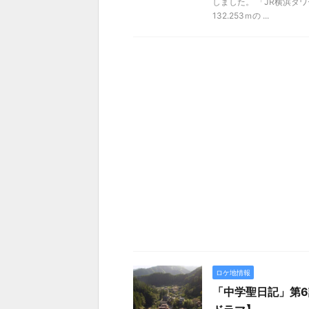
しました。 「JR横浜タ
132.253ｍの ...
ロケ地情報
「中学聖日記」第6