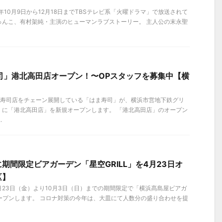
年10月9日から12月18日までTBSテレビ系「火曜ドラマ」で放送されて
ゅんこ、有村架純・主演のヒューマンラブストーリー。 主人公の末永聖
司」港北高田店オープン！〜OPスタッフを募集中【横
国に寿司店をチェーン展開している「はま寿司」が、横浜市営地下鉄グリ
くに「港北高田店」を新規オープンします。 「港北高田店」のオープン
.
期間限定ビアガーデン「星空GRILL」を4月23日オ
区】
4月23日（金）より10月3日（日）までの期間限定で「横浜髙島屋ビアガ
をオープンします。 コロナ対策の今年は、大皿にて人数分の盛り合わせを提