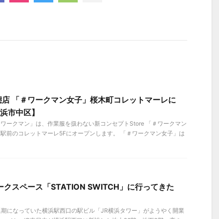
態店 「＃ワークマン女子」桜木町コレットマーレに
横浜市中区】
）「ワークマン」は、作業服を扱わない新コンセプトStore 「＃ワークマン
町駅前のコレットマーレ5Fにオープンします。 「＃ワークマン女子」は
クスペース「STATION SWITCH」に行ってきた
延期になっていた横浜駅西口の駅ビル「JR横浜タワー」がようやく開業