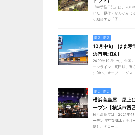
ドラマ】
『中学聖日記』は、2018
いた、原作・かわかみじ
が勤務する「子 ...
開店・閉店
10月中旬「はま寿
浜市港北区】
2020年10月中旬、全
ーンライン「高田駅」近
に伴い、オープニングス ..
開店・閉店
横浜高島屋、屋上に
ープン【横浜市西
横浜高島屋は、2021年
ーデン 星空GRILL」
供し、各コー ...