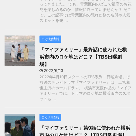
ってきました。 でも、青葉区内のどこで最高のお花
見を楽しめるのか、情報に迷っていませんか？ そこ
で、この記事では青葉区内の隠れた桜の名所や人気
スポットを発 ...
ロケ地情報
「マイファミリー」最終話に使われた横
浜市内のロケ地はどこ？【TBS日曜劇
場】
2022/6/13
2022年4月10日スタートのTBS系列「日曜劇場」で
放送のテレビドラマ『マイファミリー』は、二宮和
也主演のホームドラマ。 横浜市支援作品の『マイフ
ァミリー』では、ドラマのロケ地に横浜市内のスポ
ットも ...
ロケ地情報
「マイファミリー」第9話に使われた横浜
市内のロケ地はどこ？【TBS日曜劇場】