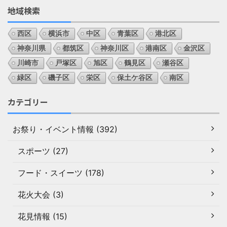
地域検索
西区
横浜市
中区
青葉区
港北区
神奈川県
都筑区
神奈川区
港南区
金沢区
川崎市
戸塚区
旭区
鶴見区
瀬谷区
緑区
磯子区
栄区
保土ケ谷区
南区
カテゴリー
お祭り・イベント情報 (392)
スポーツ (27)
フード・スイーツ (178)
花火大会 (3)
花見情報 (15)