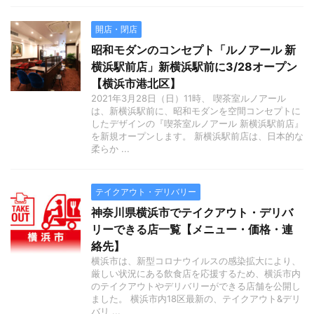
開店・閉店
昭和モダンのコンセプト「ルノアール 新
横浜駅前店」新横浜駅前に3/28オープン
【横浜市港北区】
2021年3月28日（日）11時、 喫茶室ルノアール
は、新横浜駅前に、昭和モダンを空間コンセプトに
したデザインの『喫茶室ルノアール 新横浜駅前店』
を新規オープンします。 新横浜駅前店は、日本的な
柔らか ...
テイクアウト・デリバリー
神奈川県横浜市でテイクアウト・デリバ
リーできる店一覧【メニュー・価格・連
絡先】
横浜市は、新型コロナウイルスの感染拡大により、
厳しい状況にある飲食店を応援するため、横浜市内
のテイクアウトやデリバリーができる店舗を公開し
ました。 横浜市内18区最新の、テイクアウト&デリ
バリ ...