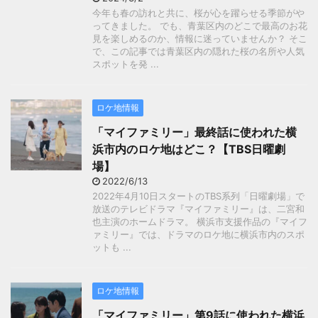
今年も春の訪れと共に、桜が心を躍らせる季節がや
ってきました。 でも、青葉区内のどこで最高のお花
見を楽しめるのか、情報に迷っていませんか？ そこ
で、この記事では青葉区内の隠れた桜の名所や人気
スポットを発 ...
ロケ地情報
「マイファミリー」最終話に使われた横
浜市内のロケ地はどこ？【TBS日曜劇
場】
2022/6/13
2022年4月10日スタートのTBS系列「日曜劇場」で
放送のテレビドラマ『マイファミリー』は、二宮和
也主演のホームドラマ。 横浜市支援作品の『マイフ
ァミリー』では、ドラマのロケ地に横浜市内のスポ
ットも ...
ロケ地情報
「マイファミリー」第9話に使われた横浜