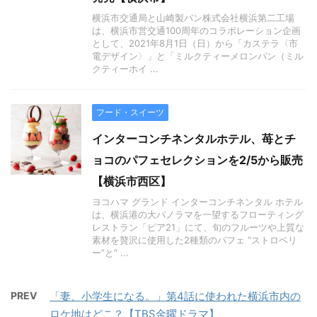
横浜市交通局と山崎製パン株式会社横浜第二工場
は、横浜市営交通100周年のコラボレーション企画
として、2021年8月1日（日）から「カステラ〈市
電デザイン〉」と「ミルクティーメロンパン（ミル
クティーホイ ...
フード・スイーツ
インターコンチネンタルホテル、苺とチ
ョコのパフェセレクションを2/5から販売
【横浜市西区】
ヨコハマ グランド インターコンチネンタル ホテル
は、横浜港の大パノラマを一望するフローティング
レストラン「ピア21」にて、旬のフルーツや上質な
素材を贅沢に使用した2種類のパフェ “ストロベリ
ー”と“ ...
PREV
「妻、小学生になる。」第4話に使われた横浜市内の
ロケ地はどこ？【TBS金曜ドラマ】