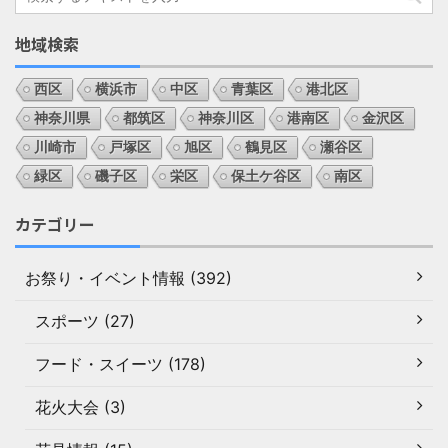
地域検索
西区
横浜市
中区
青葉区
港北区
神奈川県
都筑区
神奈川区
港南区
金沢区
川崎市
戸塚区
旭区
鶴見区
瀬谷区
緑区
磯子区
栄区
保土ケ谷区
南区
カテゴリー
お祭り・イベント情報 (392)
スポーツ (27)
フード・スイーツ (178)
花火大会 (3)