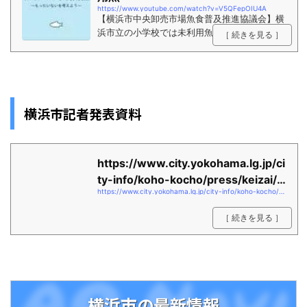
https://www.youtube.com/watch?v=V5QFepOIU4A
【横浜市中央卸売市場魚食普及推進協議会】横
浜市立の小学校では未利用魚を食材とした給食
［ 続きを見る ］
が定期的に支給されています。未利用魚を通じ
て魚食や漁師などの生産者などのことをもっと
知ってもらい、考えてもらうための動画コンテ
ンツです。小学生向けですが大人にも見てもら
いたい内容です。未利用魚を通じて日本の魚
横浜市記者発表資料
食、食文化まで考えを広...
https://www.city.yokohama.lg.jp/ci
ty-info/koho-kocho/press/keizai/2
https://www.city.yokohama.lg.jp/city-info/koho-kocho/press/keizai/2021/0209miriyogyo.files/0008_20220209.pdf
021/0209mi...
［ 続きを見る ］
横浜市の最新情報