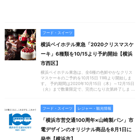
フード・スイーツ
横浜ベイホテル東急「2020クリスマスケ
ーキ」6種類を10/15より予約開始【横浜
市西区】
横浜ベイホテル東急は、全6種の色鮮やかなクリス
マスケーキのご予約を10月15日 11時より開始しま
す。 予約期間は2020年10月15日（木）～12月15日
（火）まで数量限定で、完売になり次第終了しま ...
フード・スイーツ
レジャー・観光情報
「横浜市営交通100周年×山崎製パン」市
電デザインのオリジナル商品を8月1日に
発売【横浜市】