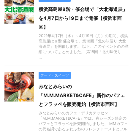
横浜髙島屋8階・催会場で「大北海道展」
を4月7日から19日まで開催【横浜市西
区】
2021年4月7日（水）～4月19日（月）の期間、横浜
髙島屋は８階 催会場で、第18回「北の味便り 大北
海道展」を開催します。 以下、このイベントのの詳
細についてまとめました。 第18回「北の味便り
...
フード・スイーツ
みなとみらいの
「M.M.MARKET&CAFE」新作のパフェ
とフラッペを販売開始【横浜市西区】
みなとみらいのカフェ・デリカテッセン
「M.M.MARKET&CAFE」では、春シーズン限定の
パフェとフラッペを販売開始しました。 MMカフェ
の代名詞であるふわふわのフレンチトーストとフル