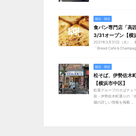
開店・閉店
食パン専門店「高匠」
3/31オープン【
2021年3月31日（火
「Bread Cafe＆Champa
開店・閉店
松そば、伊勢佐木町
【横浜市中区】
松屋グループのそばチェ
前・伊勢佐木町通りの「伊
舗の詳しい情報を掲載 ...