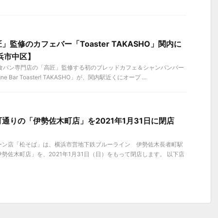
監修のカフェバー「Toaster TAKASHO」関内に
横浜市中区】
）、食パン専門店の「高匠」監修する初のブレッドカフェ＆シャンパンバー
gne Bar Toaster! TAKASHO」が、関内駅近くにオープ ...
通りの「伊勢佐木町店」を2021年1月31日に閉店
ーン店「松そば」は、横浜市営地下鉄ブルーライン 伊勢佐木長者町駅
勢佐木町店」を、2021年1月31日（日）をもって閉店します。 以下店