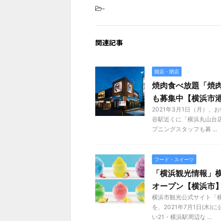
-
関連記事
開店・閉店
焼肉食べ放題「焼
も募集中【横浜市
2021年3月1日（月）
谷駅近くに「横浜丸山台
プニングスタッフも募 ...
フード・スイーツ
「横浜観光情報」
オープン【横浜市
横浜市観光公式サイト「
を、2021年7月1日(
い21・横浜駅周辺な ...