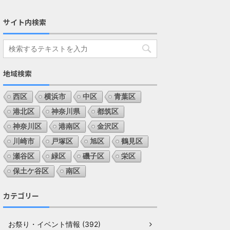
サイト内検索
地域検索
西区
横浜市
中区
青葉区
港北区
神奈川県
都筑区
神奈川区
港南区
金沢区
川崎市
戸塚区
旭区
鶴見区
瀬谷区
緑区
磯子区
栄区
保土ケ谷区
南区
カテゴリー
お祭り・イベント情報 (392)