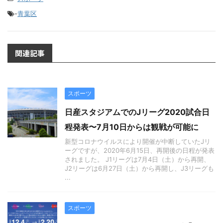
-
青葉区
関連記事
スポーツ
日産スタジアムでのJリーグ2020試合日
程発表〜7月10日からは観戦が可能に
新型コロナウイルスにより開催が中断していたJリ
ーグですが、2020年6月15日、再開後の日程が発表
されました。 J1リーグは7月4日（土）から再開、
J2リーグは6月27日（土）から再開し、J3リーグも
...
スポーツ