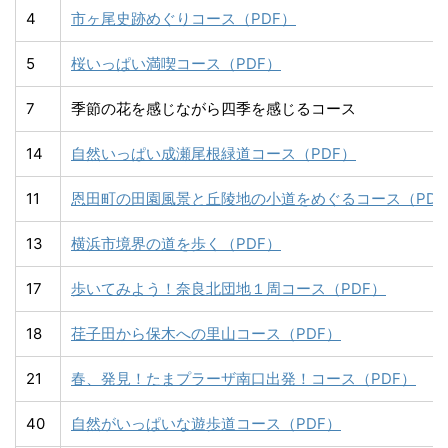
4
市ヶ尾史跡めぐりコース（PDF）
5
桜いっぱい満喫コース（PDF）
7
季節の花を感じながら四季を感じるコース
14
自然いっぱい成瀬尾根緑道コース（PDF）
11
恩田町の田園風景と丘陵地の小道をめぐるコース（PDF
13
横浜市境界の道を歩く（PDF）
17
歩いてみよう！奈良北団地１周コース（PDF）
18
荏子田から保木への里山コース（PDF）
21
春、発見！たまプラーザ南口出発！コース（PDF）
40
自然がいっぱいな遊歩道コース（PDF）