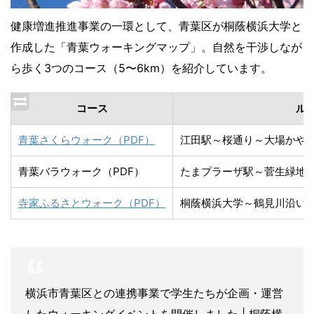
健康増進推進事業の一環として、青葉区が桐蔭横浜大学と
作成した「青葉ウォーキングマップ」。自然を干渉しなが
ら歩く3つのコース（5〜6km）を紹介しています。
コース
ル
青葉さくらウォーク（PDF）
江田駅～桜通り～大場かや
青葉バラウォーク（PDF）
たまプラーザ駅～菅生緑地
寺家ふるさとウォーク（PDF）
桐蔭横浜大学～鶴見川沿い
横浜市青葉区との連携事業で学生たちが企画・運営
したウォーキングイベントを開催しました | 桐蔭横