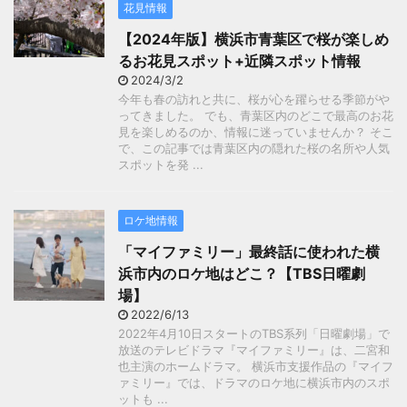
花見情報
【2024年版】横浜市青葉区で桜が楽しめ
るお花見スポット+近隣スポット情報
2024/3/2
今年も春の訪れと共に、桜が心を躍らせる季節がや
ってきました。 でも、青葉区内のどこで最高のお花
見を楽しめるのか、情報に迷っていませんか？ そこ
で、この記事では青葉区内の隠れた桜の名所や人気
スポットを発 ...
ロケ地情報
「マイファミリー」最終話に使われた横
浜市内のロケ地はどこ？【TBS日曜劇
場】
2022/6/13
2022年4月10日スタートのTBS系列「日曜劇場」で
放送のテレビドラマ『マイファミリー』は、二宮和
也主演のホームドラマ。 横浜市支援作品の『マイフ
ァミリー』では、ドラマのロケ地に横浜市内のスポ
ットも ...