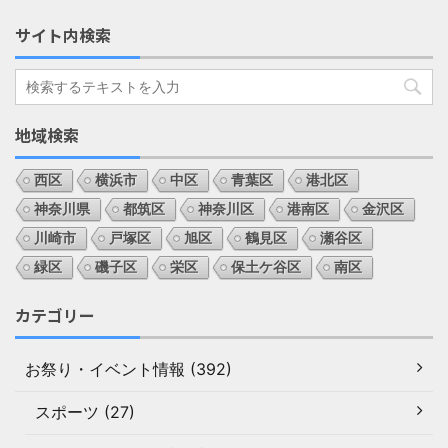
サイト内検索
地域検索
西区
横浜市
中区
青葉区
港北区
神奈川県
都筑区
神奈川区
港南区
金沢区
川崎市
戸塚区
旭区
鶴見区
瀬谷区
緑区
磯子区
栄区
保土ケ谷区
南区
カテゴリー
お祭り・イベント情報 (392)
スポーツ (27)