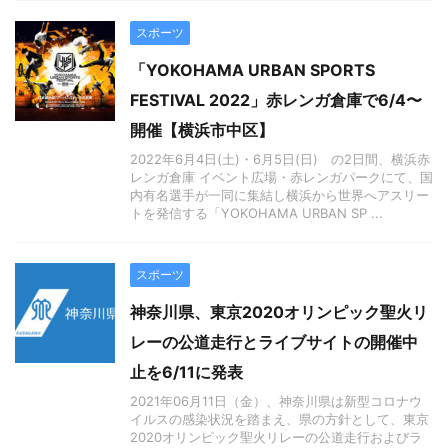
スポーツ
「YOKOHAMA URBAN SPORTS
FESTIVAL 2022」赤レンガ倉庫で6/4〜
開催【横浜市中区】
2022年6月4日(土)・6月5日(日) の2日間、横浜赤
レンガ倉庫 イベント広場・赤レンガパークにて、国
内有名選手が一同に集結し横浜から世界へアスリー
トを発信する「YOKOHAMA URBAN SP ...
スポーツ
神奈川県、東京2020オリンピック聖火リ
レーの公道走行とライブサイトの開催中
止を6/11に発表
2021年06月11日（金）、神奈川県は新型コロナウ
イルスの感染状況を踏まえ、県の方針として、東京
2020オリンピック聖火リレーの公道走行およびラ