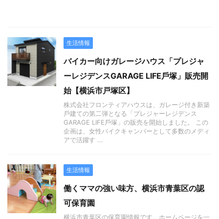
生活情報
バイカー向けガレージハウス「プレジャ
ーレジデンスGARAGE LIFE⼾塚」販売開
始【横浜市戸塚区】
株式会社フロンティアハウスは、ガレージ付き新築
⼾建ての第⼆弾となる「プレジャーレジデンス
GARAGE LIFE⼾塚」の販売を開始しました。 この
企画は、⼥性バイクキャンパーとして多数のメディ
アで活躍す ...
生活情報
働くママの強い味方、横浜市青葉区の認
可保育園
横浜市青葉区の保育園情報です。ホームページを一