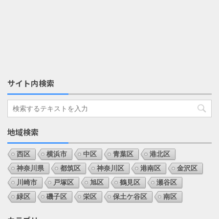
サイト内検索
地域検索
西区
横浜市
中区
青葉区
港北区
神奈川県
都筑区
神奈川区
港南区
金沢区
川崎市
戸塚区
旭区
鶴見区
瀬谷区
緑区
磯子区
栄区
保土ケ谷区
南区