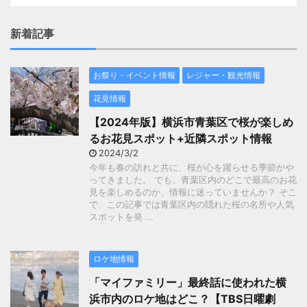
新着記事
お祭り・イベント情報
レジャー・観光情報
花見情報
【2024年版】横浜市青葉区で桜が楽しめ
るお花見スポット+近隣スポット情報
2024/3/2
今年も春の訪れと共に、桜が心を躍らせる季節がや
ってきました。 でも、青葉区内のどこで最高のお花
見を楽しめるのか、情報に迷っていませんか？ そこ
で、この記事では青葉区内の隠れた桜の名所や人気
スポットを発 ...
ロケ地情報
「マイファミリー」最終話に使われた横
浜市内のロケ地はどこ？【TBS日曜劇