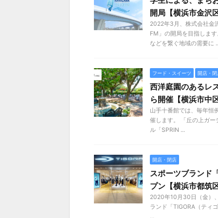
学生による、まちお
開局【横浜市金沢
2022年3月、株式会社
FM」の開局を目指します
などを繋ぐ地域の需要に ..
フード・スイーツ
開店・閉
西洋庭園のあるレス
ら開催【横浜市中
山手十番館では、毎年恒例
催します。 「丘の上ガー
ル「SPRIN ...
開店・閉店
スポーツブランド「
プン【横浜市都筑
2020年10月30日（
ランド「TIGORA（ティゴ
...