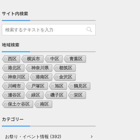
サイト内検索
地域検索
西区
横浜市
中区
青葉区
港北区
神奈川県
都筑区
神奈川区
港南区
金沢区
川崎市
戸塚区
旭区
鶴見区
瀬谷区
緑区
磯子区
栄区
保土ケ谷区
南区
カテゴリー
お祭り・イベント情報 (392)