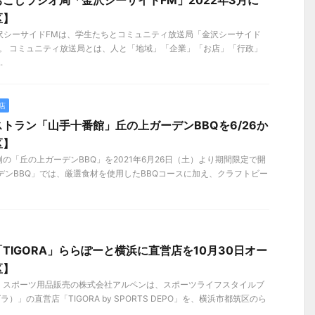
こしラジオ局「金沢シーサイドFM」2022年3月に
区】
金沢シーサイドFMは、学生たちとコミュニティ放送局「金沢シーサイド
。 コミュニティ放送局とは、人と「地域」「企業」「お店」「行政」
.
店
トラン「山手十番館」丘の上ガーデンBBQを6/26か
区】
の「丘の上ガーデンBBQ」を2021年6月26日（土）より期間限定で開
デンBBQ」では、厳選食材を使用したBBQコースに加え、クラフトビー
TIGORA」ららぽーと横浜に直営店を10月30日オー
区】
金）、スポーツ用品販売の株式会社アルペンは、スポーツライフスタイルブ
ラ）」の直営店「TIGORA by SPORTS DEPO」を、横浜市都筑区のら