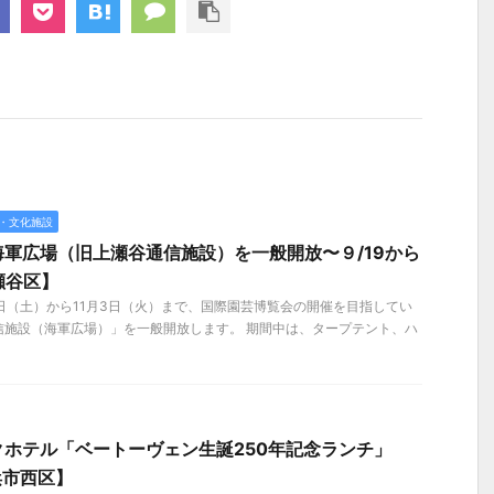
・文化施設
軍広場（旧上瀬谷通信施設）を一般開放〜９/19から
瀬谷区】
19日（土）から11月3日（火）まで、国際園芸博覧会の開催を目指してい
信施設（海軍広場）」を一般開放します。 期間中は、タープテント、ハ
ホテル「ベートーヴェン生誕250年記念ランチ」
浜市西区】