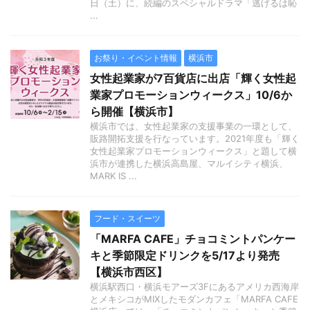
日（土）に、続編のスペシャルドラマ「逃げるは恥
...
お祭り・イベント情報
横浜市
女性起業家が7百貨店に出店「輝く女性起
業家プロモーションウィークス」10/6か
ら開催【横浜市】
横浜市では、女性起業家の支援事業の一環として、
販路開拓支援を行なっています。2021年度も「輝く
女性起業家プロモーションウィークス」と題して横
浜市が連携した横浜高島屋、マルイシティ横浜、
MARK IS ...
フード・スイーツ
「MARFA CAFE」チョコミントパンケー
キと季節限定ドリンクを5/17より発売
【横浜市西区】
横浜駅西口・横浜モアーズ3Fにあるアメリカ西海岸
とメキシコがMIXしたモダンカフェ「MARFA CAFE