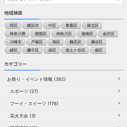
地域検索
西区
横浜市
中区
青葉区
港北区
神奈川県
都筑区
神奈川区
港南区
金沢区
川崎市
戸塚区
旭区
鶴見区
瀬谷区
緑区
磯子区
栄区
保土ケ谷区
南区
カテゴリー
お祭り・イベント情報 (392)
スポーツ (27)
フード・スイーツ (178)
花火大会 (3)