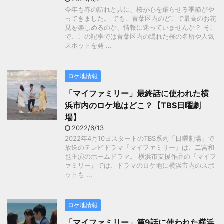
今年も春の訪れと共に、桜が心を躍らせる季節がや
ってきました。 でも、青葉区内のどこで最高のお花
見を楽しめるのか、情報に迷っていませんか？ そこ
で、この記事では青葉区内の隠れた桜の名所や人気
スポットを発 ...
ロケ地情報
「マイファミリー」最終話に使われた横
浜市内のロケ地はどこ？【TBS日曜劇
場】
2022/6/13
2022年4月10日スタートのTBS系列「日曜劇場」で
放送のテレビドラマ『マイファミリー』は、二宮和
也主演のホームドラマ。 横浜市支援作品の『マイフ
ァミリー』では、ドラマのロケ地に横浜市内のスポ
ットも ...
ロケ地情報
「マイファミリー」第9話に使われた横浜