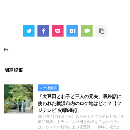
-
関連記事
ロケ地情報
「大豆田とわ子と三人の元夫」最終話に
使われた横浜市内のロケ地はどこ？【フ
ジテレビ 火曜9時】
2021年4月13日（火）スタートのフジテレビ系「火
曜21時枠」ドラマ『大豆田とわ子と三人の元夫』
は、カンテレ制作による坂元裕二・脚本、松たか