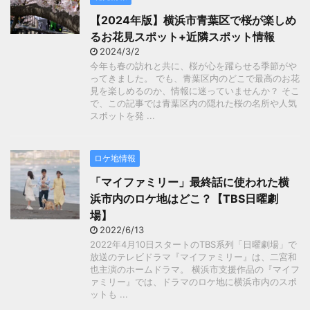
【2024年版】横浜市青葉区で桜が楽しめ
るお花見スポット+近隣スポット情報
2024/3/2
今年も春の訪れと共に、桜が心を躍らせる季節がや
ってきました。 でも、青葉区内のどこで最高のお花
見を楽しめるのか、情報に迷っていませんか？ そこ
で、この記事では青葉区内の隠れた桜の名所や人気
スポットを発 ...
ロケ地情報
「マイファミリー」最終話に使われた横
浜市内のロケ地はどこ？【TBS日曜劇
場】
2022/6/13
2022年4月10日スタートのTBS系列「日曜劇場」で
放送のテレビドラマ『マイファミリー』は、二宮和
也主演のホームドラマ。 横浜市支援作品の『マイフ
ァミリー』では、ドラマのロケ地に横浜市内のスポ
ットも ...