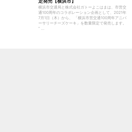
定発売【横浜市】
横浜市交通局と株式会社ガトーよこはまは、市営交
通100周年のコラボレーション企画として、2021年
7月1日（木）から、 「横浜市営交通100周年アニバ
ーサリーチーズケーキ」を数量限定で発売します。
“ ...