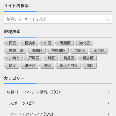
サイト内検索
地域検索
西区
横浜市
中区
青葉区
港北区
神奈川県
都筑区
神奈川区
港南区
金沢区
川崎市
戸塚区
旭区
鶴見区
瀬谷区
緑区
磯子区
栄区
保土ケ谷区
南区
カテゴリー
お祭り・イベント情報 (392)
スポーツ (27)
フード・スイーツ (178)