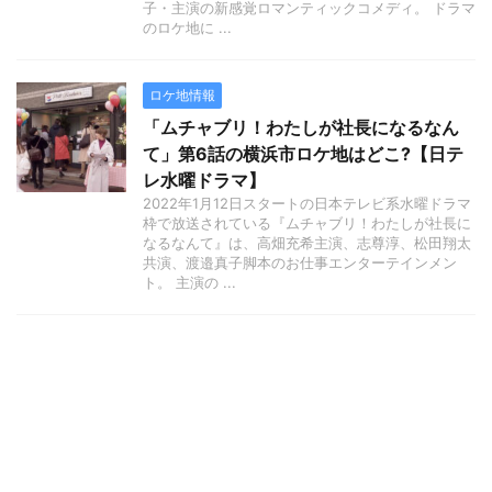
子・主演の新感覚ロマンティックコメディ。 ドラマ
のロケ地に ...
ロケ地情報
「ムチャブリ！わたしが社長になるなん
て」第6話の横浜市ロケ地はどこ?【日テ
レ水曜ドラマ】
2022年1月12日スタートの日本テレビ系水曜ドラマ
枠で放送されている『ムチャブリ！わたしが社長に
なるなんて』は、高畑充希主演、志尊淳、松田翔太
共演、渡邉真子脚本のお仕事エンターテインメン
ト。 主演の ...