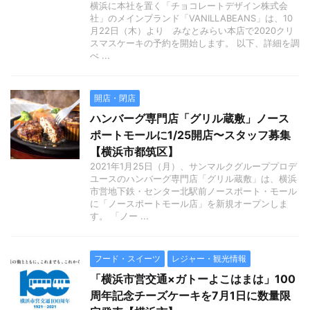
横浜に本社を置く「チョコレートデザイン株式会
社」のメインブランド「VANILLABEANS」は、10
月22日（木）より みなとみらい本店で2020クリ
スマスケーキの予約を開始します。 以下、詳細を調
べ ...
開店・閉店
ハンバーグ専門店「グリル蔵敷」ノース
ポートモールに1/25開店〜スタッフ募集
【横浜市都筑区】
2021年1月25日（月）、サンマルクグループプロデ
ユースのハンバーグ専門店「グリル蔵敷」は、横浜
市営地下鉄・センター北駅前ノースポート・モール
に「ノースポートモール店」を新規オープンしま
す。 「ノー ...
フード・スイーツ
レジャー・観光情報
「横浜市営交通×ガトーよこはまは」100
周年記念チーズケーキを7月1日に数量限