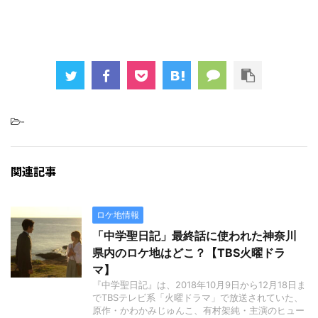
-
関連記事
ロケ地情報
「中学聖日記」最終話に使われた神奈川
県内のロケ地はどこ？【TBS火曜ドラ
マ】
『中学聖日記』は、2018年10月9日から12月18日ま
でTBSテレビ系「火曜ドラマ」で放送されていた、
原作・かわかみじゅんこ、有村架純・主演のヒュー