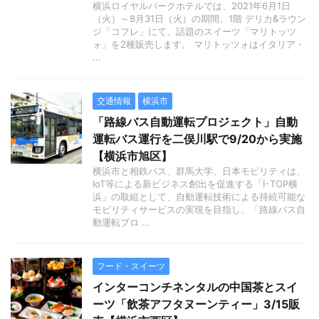
横浜ロイヤルパークホテルでは、2021年6月1日
（火）～8月31日（火）の期間、1階 デリカ&ラウン
ジ「コフレ」にて、話題のスイーツ「マリトッツ
ォ」を2種販売します。 マリトッツォはイタリア・
...
交通情報
横浜市
「路線バス自動運転プロジェクト」自動
運転バス運行を二俣川駅で9/20から実施
【横浜市旭区】
横浜市と相鉄バス、群馬大学、日本モビリティは、
IoT等による新ビジネス創出を促進する「I･TOP横
浜」の取組として、自動運転技術による持続可能な
モビリティサービスの実現を目指し、「路線バス自
動運転プロ ...
フード・スイーツ
インターコンチネンタルの中国茶とスイ
ーツ「飲茶アフタヌーンティー」3/15販