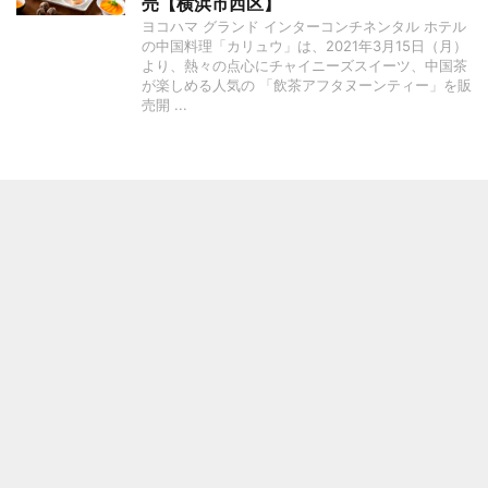
売【横浜市西区】
ヨコハマ グランド インターコンチネンタル ホテル
の中国料理「カリュウ」は、2021年3月15日（月）
より、熱々の点心にチャイニーズスイーツ、中国茶
が楽しめる人気の 「飲茶アフタヌーンティー」を販
売開 ...