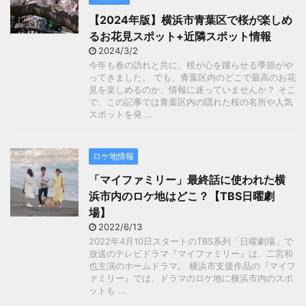
【2024年版】横浜市青葉区で桜が楽しめ
るお花見スポット+近隣スポット情報
2024/3/2
今年も春の訪れと共に、桜が心を躍らせる季節がや
ってきました。 でも、青葉区内のどこで最高のお花
見を楽しめるのか、情報に迷っていませんか？ そこ
で、この記事では青葉区内の隠れた桜の名所や人気
スポットを発 ...
ロケ地情報
「マイファミリー」最終話に使われた横
浜市内のロケ地はどこ？【TBS日曜劇
場】
2022/6/13
2022年4月10日スタートのTBS系列「日曜劇場」で
放送のテレビドラマ『マイファミリー』は、二宮和
也主演のホームドラマ。 横浜市支援作品の『マイフ
ァミリー』では、ドラマのロケ地に横浜市内のスポ
ットも ...