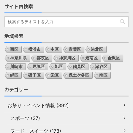
サイト内検索
地域検索
西区
横浜市
中区
青葉区
港北区
神奈川県
都筑区
神奈川区
港南区
金沢区
川崎市
戸塚区
旭区
鶴見区
瀬谷区
緑区
磯子区
栄区
保土ケ谷区
南区
カテゴリー
お祭り・イベント情報 (392)
スポーツ (27)
フード・スイーツ (178)