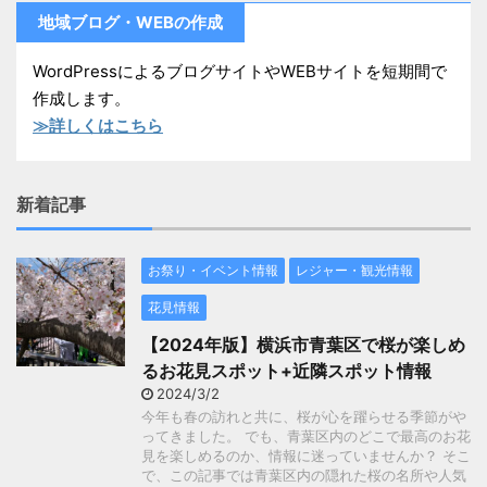
地域ブログ・WEBの作成
WordPressによるブログサイトやWEBサイトを短期間で
作成します。
≫詳しくはこちら
新着記事
お祭り・イベント情報
レジャー・観光情報
花見情報
【2024年版】横浜市青葉区で桜が楽しめ
るお花見スポット+近隣スポット情報
2024/3/2
今年も春の訪れと共に、桜が心を躍らせる季節がや
ってきました。 でも、青葉区内のどこで最高のお花
見を楽しめるのか、情報に迷っていませんか？ そこ
で、この記事では青葉区内の隠れた桜の名所や人気