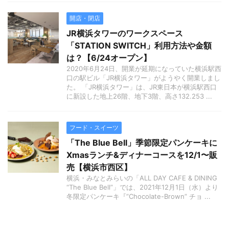
開店・閉店
JR横浜タワーのワークスペース
「STATION SWITCH」利用方法や金額
は？【6/24オープン】
2020年6月24日、開業が延期になっていた横浜駅西
口の駅ビル「JR横浜タワー」がようやく開業しまし
た。 「JR横浜タワー」は、JR東日本が横浜駅西口
に新設した地上26階、地下3階、高さ132.253 ...
フード・スイーツ
「The Blue Bell」季節限定パンケーキに
Xmasランチ&ディナーコースを12/1〜販
売【横浜市西区】
横浜・みなとみらいの「ALL DAY CAFE & DINING
“The Blue Bell”」では、2021年12月1日（水）より
冬限定パンケーキ『”Chocolate-Brown” チョ ...