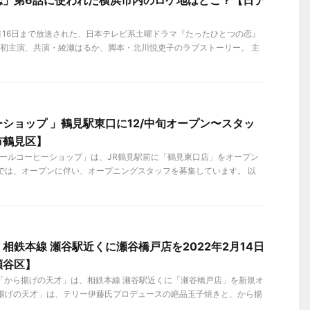
恋」第6話に使われた横浜市内のロケ地はどこ？【日テ
12月16日まで放送された、日本テレビ系土曜ドラマ『たったひとつの恋』
和也 初主演、共演・綾瀬はるか、脚本・北川悦吏子のラブストーリー。 主
ショップ 」鶴見駅東口に12/中旬オープン〜スタッ
市鶴見区】
ドトールコーヒーショップ」は、JR鶴見駅前に「鶴見東口店」をオープン
では、オープンに伴い、オープニングスタッフを募集しています。 以
相鉄本線 瀬谷駅近くに瀬谷橋戸店を2022年2月14日
瀬谷区】
）、「から揚げの天才」は、相鉄本線 瀬谷駅近くに「瀬谷橋戸店」を新規オ
ら揚げの天才」は、テリー伊藤氏プロデュースの絶品玉子焼きと、から揚