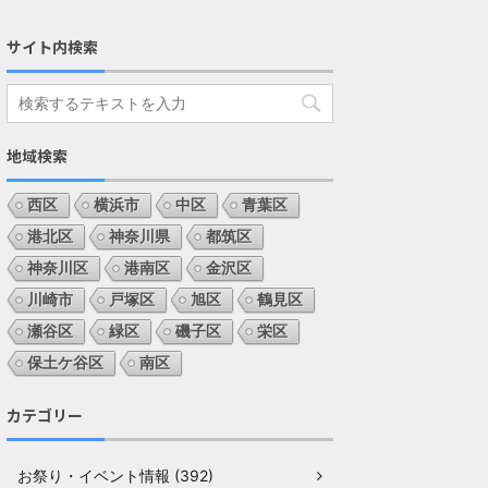
サイト内検索
地域検索
西区
横浜市
中区
青葉区
港北区
神奈川県
都筑区
神奈川区
港南区
金沢区
川崎市
戸塚区
旭区
鶴見区
瀬谷区
緑区
磯子区
栄区
保土ケ谷区
南区
カテゴリー
お祭り・イベント情報 (392)