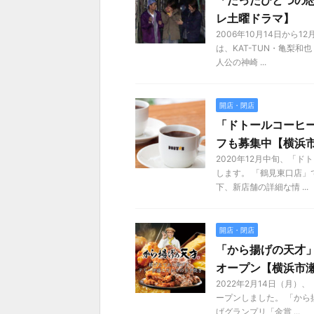
「たったひとつの
レ土曜ドラマ】
2006年10月14日から
は、KAT-TUN・亀梨
人公の神崎 ...
開店・閉店
「ドトールコーヒー
フも募集中【横浜
2020年12月中旬、「
します。 「鶴見東口店」
下、新店舗の詳細な情 ...
開店・閉店
「から揚げの天才」
オープン【横浜市
2022年2月14日（月
ープンしました。 「か
げグランプリ「金賞 ...