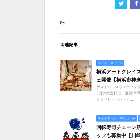
-
関連記事
フード・スイーツ
横浜アートグレイ
ェ開催【横浜市神
ゲストハウスウエディング
3月の特定日に、童話”不
トロベリーランド」 ...
テイクアウト・デリバリー
回転寿司チェーン店
ッフも募集中【川