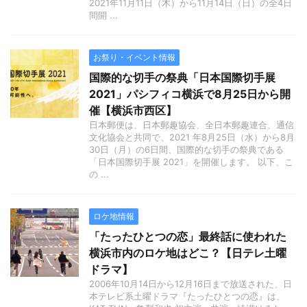
2021年11月11日（木）から11月14日（日）の全4日
間開 ...
お祭り・イベント情報
国際的な切手の祭典「日本国際切手展
2021」パシフィコ横浜で8月25日から開
催【横浜市西区】
日本郵便は、日本郵趣協会、全日本郵趣連合、通信
文化協会と共同で、2021 年8月25日（水）から8月
30日（月）の6日間、国際的な切手の祭典である
「日本国際切手展 2021」を開催します。 以下、こ
の ...
ロケ地情報
「たったひとつの恋」最終話に使われた
横浜市内のロケ地はどこ？【日テレ土曜
ドラマ】
2006年10月14日から12月16日まで放送された、日
本テレビ系土曜ドラマ『たったひとつの恋』は、