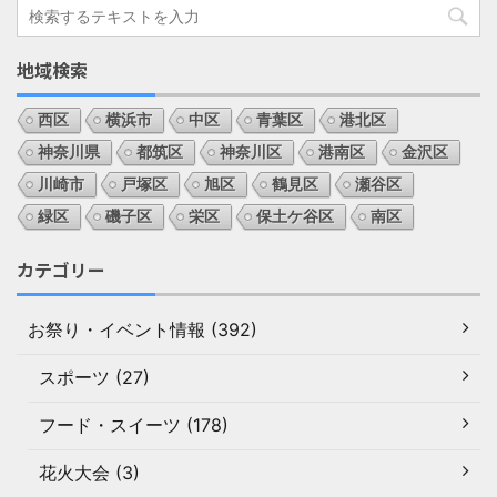
地域検索
西区
横浜市
中区
青葉区
港北区
神奈川県
都筑区
神奈川区
港南区
金沢区
川崎市
戸塚区
旭区
鶴見区
瀬谷区
緑区
磯子区
栄区
保土ケ谷区
南区
カテゴリー
お祭り・イベント情報 (392)
スポーツ (27)
フード・スイーツ (178)
花火大会 (3)