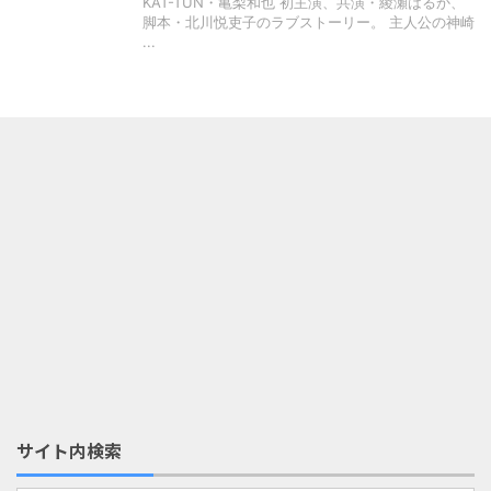
KAT-TUN・亀梨和也 初主演、共演・綾瀬はるか、
脚本・北川悦吏子のラブストーリー。 主人公の神崎
...
サイト内検索