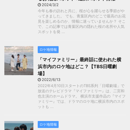
2024/3/2
今年も春の訪れと共に、桜が心を躍らせる季節がや
ってきました。 でも、青葉区内のどこで最高のお花
見を楽しめるのか、情報に迷っていませんか？ そこ
で、この記事では青葉区内の隠れた桜の名所や人気
スポットを発 ...
ロケ地情報
「マイファミリー」最終話に使われた横
浜市内のロケ地はどこ？【TBS日曜劇
場】
2022/6/13
2022年4月10日スタートのTBS系列「日曜劇場」で
放送のテレビドラマ『マイファミリー』は、二宮和
也主演のホームドラマ。 横浜市支援作品の『マイフ
ァミリー』では、ドラマのロケ地に横浜市内のスポ
ットも ...
ロケ地情報