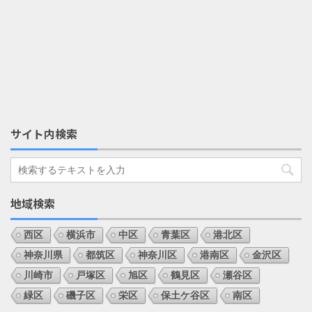
サイト内検索
地域検索
西区
横浜市
中区
青葉区
港北区
神奈川県
都筑区
神奈川区
港南区
金沢区
川崎市
戸塚区
旭区
鶴見区
瀬谷区
緑区
磯子区
栄区
保土ケ谷区
南区