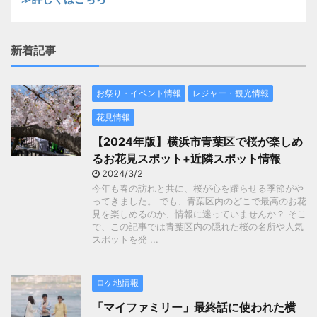
新着記事
お祭り・イベント情報
レジャー・観光情報
花見情報
【2024年版】横浜市青葉区で桜が楽しめ
るお花見スポット+近隣スポット情報
2024/3/2
今年も春の訪れと共に、桜が心を躍らせる季節がや
ってきました。 でも、青葉区内のどこで最高のお花
見を楽しめるのか、情報に迷っていませんか？ そこ
で、この記事では青葉区内の隠れた桜の名所や人気
スポットを発 ...
ロケ地情報
「マイファミリー」最終話に使われた横