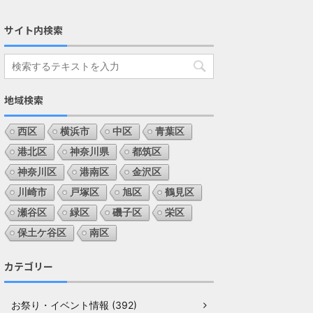
サイト内検索
地域検索
西区
横浜市
中区
青葉区
港北区
神奈川県
都筑区
神奈川区
港南区
金沢区
川崎市
戸塚区
旭区
鶴見区
瀬谷区
緑区
磯子区
栄区
保土ケ谷区
南区
カテゴリー
お祭り・イベント情報 (392)