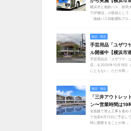
から実施【横浜市
横浜市と相鉄バス、群馬大
TOP横浜」の取組とし
「路線バス自動運転プロ ..
開店・閉店
手芸用品「ユザワヤ
ル開催中【横浜市
手芸用品店「ユザワヤ」
店」を2020年10月1
にともない、ただ今閉 ...
開店・閉店
「三井アウトレッ
ン〜営業時間は19
全面建て替え工事を進め
で当初4月13日に予定し
時に開業することが発 ...