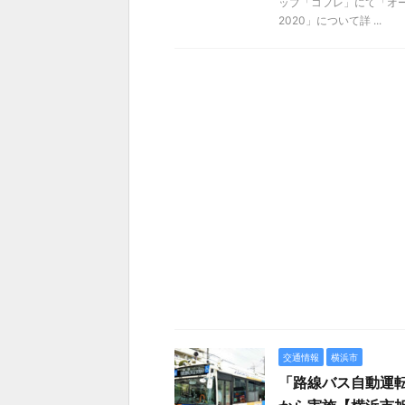
ップ「コフレ」にて「オー
2020」について詳 ...
交通情報
横浜市
「路線バス自動運転