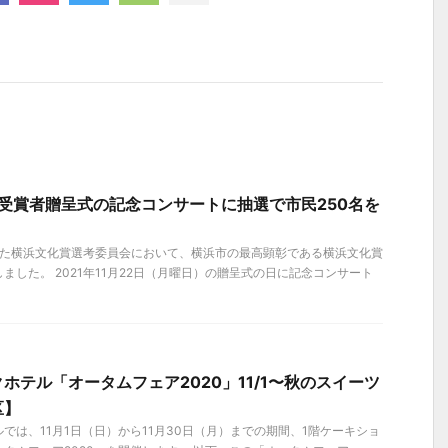
 受賞者贈呈式の記念コンサートに抽選で市民250名を
された横浜文化賞選考委員会において、横浜市の最高顕彰である横浜文化賞
ました。 2021年11月22日（月曜日）の贈呈式の日に記念コンサート
ホテル「オータムフェア2020」11/1〜秋のスイーツ
区】
では、11月1日（日）から11月30日（月）までの期間、1階ケーキショ