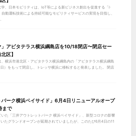
旭区】
学、日本モビリティは、IoT等による新ビジネス創出を促進する「I･
て、自動運転技術による持続可能なモビリティサービスの実現を目指し、
.
」アピタテラス横浜綱島店を10/18閉店〜閉店セー
港北区】
は、横浜市港北区・アピタテラス横浜綱島内の「アピタテラス横浜綱島
8日（日）をもって閉店し、トレッサ横浜に移転すると発表しました。 閉店
トパーク横浜ベイサイド」6月4日リニューアルオープ
時まで
ていた「三井アウトレットパーク 横浜ベイサイド」、新型コロナの影響
ていたグランドオープンが延期されていましたが、このたび6月4日の11