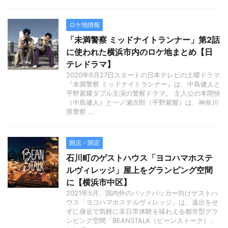
ロケ地情報
「未満警察 ミッドナイトランナー」第2話
に使われた横浜市内のロケ地まとめ【日
テレドラマ】
2020年6月27日スタートの日本テレビの土曜ドラマ
『未満警察 ミッドナイトランナー』は、中島健人と
平野紫耀ダブル主演の警察ドラマ。 主人公の本間快
（中島健人）と一ノ瀬次郎（平野紫耀）は、神奈川
県警察 ...
開店・閉店
石川町のゲストハウス「ヨコハマホステ
ルヴィレッジ」屋上をグランピング空間
に【横浜市中区】
2021年5月、国内外のバックパッカー向けゲストハ
ウス「ヨコハマホステルヴィレッジ」は、遠出をせ
ずに身近で気軽に非日常体験を味わえる都市型グラ
ンピング空間「BEANSTALK（ビーンストーク）」