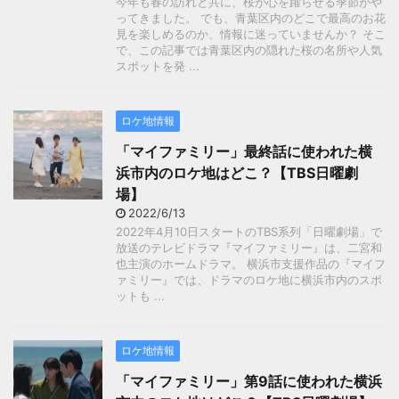
今年も春の訪れと共に、桜が心を躍らせる季節がや
ってきました。 でも、青葉区内のどこで最高のお花
見を楽しめるのか、情報に迷っていませんか？ そこ
で、この記事では青葉区内の隠れた桜の名所や人気
スポットを発 ...
ロケ地情報
「マイファミリー」最終話に使われた横
浜市内のロケ地はどこ？【TBS日曜劇
場】
2022/6/13
2022年4月10日スタートのTBS系列「日曜劇場」で
放送のテレビドラマ『マイファミリー』は、二宮和
也主演のホームドラマ。 横浜市支援作品の『マイフ
ァミリー』では、ドラマのロケ地に横浜市内のスポ
ットも ...
ロケ地情報
「マイファミリー」第9話に使われた横浜