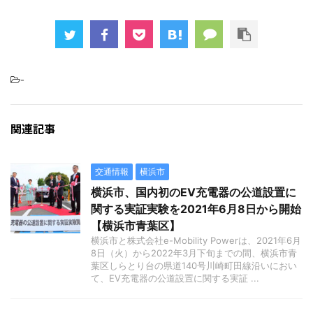
-
関連記事
交通情報
横浜市
横浜市、国内初のEV充電器の公道設置に
関する実証実験を2021年6月8日から開始
【横浜市青葉区】
横浜市と株式会社e-Mobility Powerは、2021年6月
8日（火）から2022年3月下旬までの間、横浜市青
葉区しらとり台の県道140号川崎町田線沿いにおい
て、EV充電器の公道設置に関する実証 ...