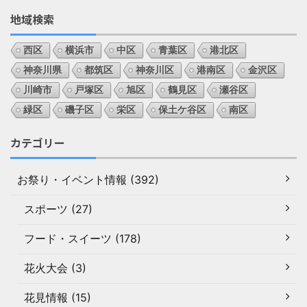
地域検索
西区
横浜市
中区
青葉区
港北区
神奈川県
都筑区
神奈川区
港南区
金沢区
川崎市
戸塚区
旭区
鶴見区
瀬谷区
緑区
磯子区
栄区
保土ケ谷区
南区
カテゴリー
お祭り・イベント情報 (392)
スポーツ (27)
フード・スイーツ (178)
花火大会 (3)
花見情報 (15)