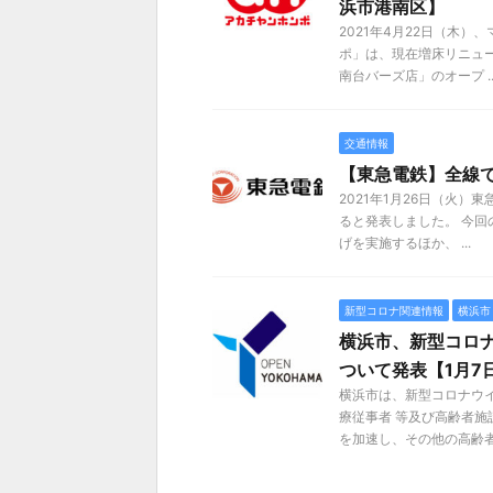
浜市港南区】
2021年4月22日（木
ポ」は、現在増床リニュ
南台バーズ店」のオープ ..
交通情報
【東急電鉄】全線で
2021年1月26日（火
ると発表しました。 今
げを実施するほか、 ...
新型コロナ関連情報
横浜市
横浜市、新型コロ
ついて発表【1月7
横浜市は、新型コロナウ
療従事者 等及び高齢者
を加速し、その他の高齢者（ 