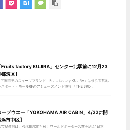
its factory KUJIRA」センター北駅前に12月23
市都筑区】
下関市発のスイーツブランド「Fruits factory KUJIRA」は横浜市営地
ポート・モール6Fのアミューズメント施設 「THE 3RD ...
プウエー「YOKOHAMA AIR CABIN」4/22に開
横浜市中区】
浜市都市整備局は、桜木町駅前と横浜ワールドポーターズ前を結ぶ"日本