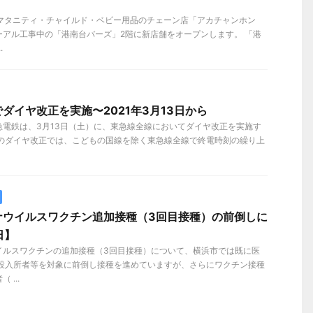
）、マタニティ・チャイルド・ベビー用品のチェーン店「アカチャンホン
ーアル工事中の「港南台バーズ」2階に新店舗をオープンします。 「港
.
ダイヤ改正を実施〜2021年3月13日から
）東急電鉄は、3月13日（土）に、東急線全線においてダイヤ改正を実施す
回のダイヤ改正では、こどもの国線を除く東急線全線で終電時刻の繰り上
ナウイルスワクチン追加接種（3回目接種）の前倒しに
日】
イルスワクチンの追加接種（3回目接種）について、横浜市では既に医
施設入所者等を対象に前倒し接種を進めていますが、さらにワクチン接種
...