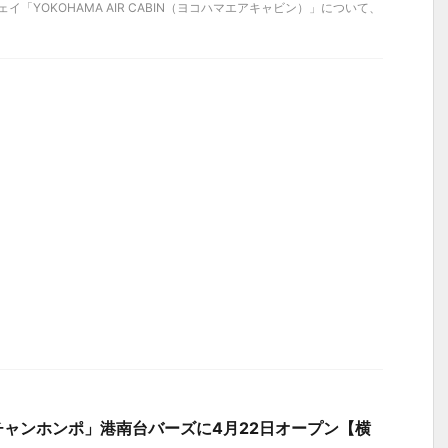
イ「YOKOHAMA AIR CABIN（ヨコハマエアキャビン）」について、
ャンホンポ」港南台バーズに4月22日オープン【横