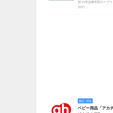
初"の常設都市型ロープウェ
2021 ...
開店・閉店
ベビー用品「アカチ