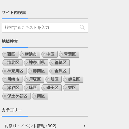
サイト内検索
地域検索
西区
横浜市
中区
青葉区
港北区
神奈川県
都筑区
神奈川区
港南区
金沢区
川崎市
戸塚区
旭区
鶴見区
瀬谷区
緑区
磯子区
栄区
保土ケ谷区
南区
カテゴリー
お祭り・イベント情報 (392)