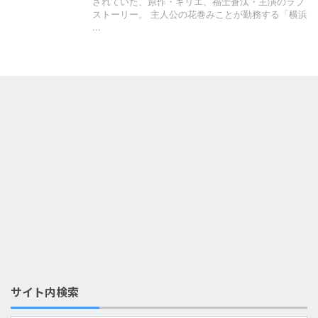
されていた、原作・キリエ、福士蒼汰・主演のラブ
ストーリー。 主人公の花巻みことが勤務する「横浜
...
サイト内検索