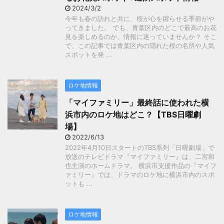
2024/3/2
今年も春の訪れと共に、桜が心を躍らせる季節がや
ってきました。 でも、青葉区内のどこで最高のお花
見を楽しめるのか、情報に迷っていませんか？ そこ
で、この記事では青葉区内の隠れた桜の名所や人気
スポットを発 ...
ロケ地情報
「マイファミリー」最終話に使われた横
浜市内のロケ地はどこ？【TBS日曜劇
場】
2022/6/13
2022年4月10日スタートのTBS系列「日曜劇場」で
放送のテレビドラマ『マイファミリー』は、二宮和
也主演のホームドラマ。 横浜市支援作品の『マイフ
ァミリー』では、ドラマのロケ地に横浜市内のスポ
ットも ...
ロケ地情報