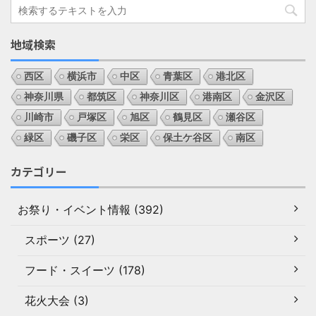
地域検索
西区
横浜市
中区
青葉区
港北区
神奈川県
都筑区
神奈川区
港南区
金沢区
川崎市
戸塚区
旭区
鶴見区
瀬谷区
緑区
磯子区
栄区
保土ケ谷区
南区
カテゴリー
お祭り・イベント情報 (392)
スポーツ (27)
フード・スイーツ (178)
花火大会 (3)