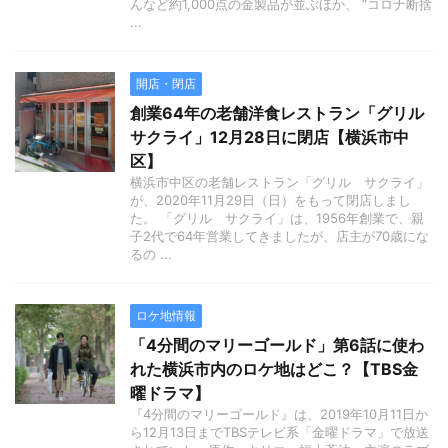
んなど約1,000点の金製品が並ぶほか、 “コロナ断捨
...
開店・閉店
創業64年の老舗洋食レストラン「グリル
サクライ」12月28日に閉店【横浜市中
区】
横浜市中区の老舗レストラン「グリル サクライ」
が、2020年11月29日（日）をもって閉店しまし
た。 「グリル サクライ」は、1956年創業で、親
子2代で64年営業してきましたが、店主が70歳にな
るの ...
ロケ地情報
「4分間のマリーゴールド」第6話に使わ
れた横浜市内のロケ地はどこ？【TBS金
曜ドラマ】
『4分間のマリーゴールド』は、2019年10月11日か
ら12月13日までTBSテレビ系「金曜ドラマ」で放送