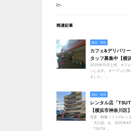
-
関連記事
開店・閉店
カフェ&デリバリー
タッフ募集中【横
2020年10月上旬、カ
ンします。 オープンに伴
ました。 ...
開店・閉店
レンタル店「TSUT
【横浜市神奈川区
音楽・映像ソフトのレンタ
「大口店」を、2021年
「TSUTA ...