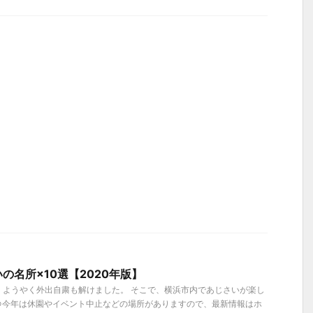
の名所×10選【2020年版】
、ようやく外出自粛も解けました。 そこで、横浜市内であじさいが楽し
 ※今年は休園やイベント中止などの場所がありますので、最新情報はホ