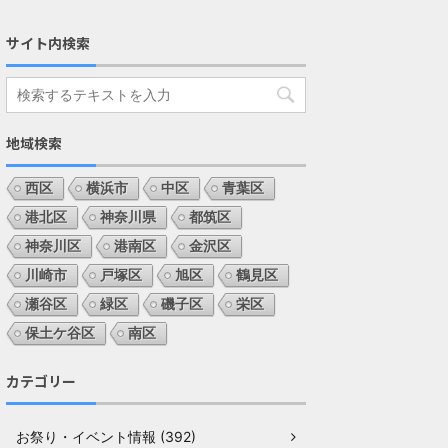
サイト内検索
地域検索
西区
横浜市
中区
青葉区
港北区
神奈川県
都筑区
神奈川区
港南区
金沢区
川崎市
戸塚区
旭区
鶴見区
瀬谷区
緑区
磯子区
栄区
保土ケ谷区
南区
カテゴリー
お祭り・イベント情報 (392)