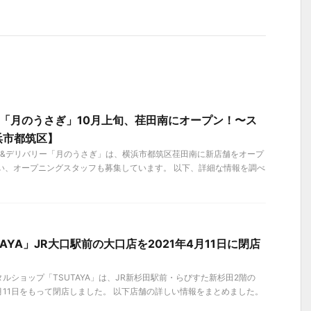
「月のうさぎ」10月上旬、荏田南にオープン！〜ス
浜市都筑区】
フェ&デリバリー「月のうさぎ」は、横浜市都筑区荏田南に新店舗をオープ
い、オープニングスタッフも募集しています。 以下、詳細な情報を調べ
AYA」JR大口駅前の大口店を2021年4月11日に閉店
】
ルショップ「TSUTAYA」は、JR新杉田駅前・らびすた新杉田2階の
4月11日をもって閉店しました。 以下店舗の詳しい情報をまとめました。