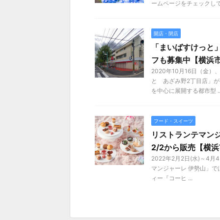
ームページをチェックして .
開店・閉店
「まいばすけっと」
フも募集中【横浜
2020年10月16日（
と あざみ野2丁目店」
を中心に展開する都市型 ..
フード・スイーツ
リストランテマン
2/2から販売【横
2022年2月2日(水)～
マンジャーレ 伊勢山」
ィー『コーヒ ...