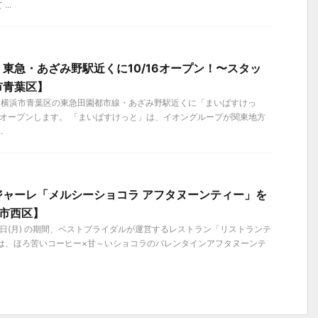
..
東急・あざみ野駅近くに10/16オープン！〜スタッ
市青葉区】
金）、横浜市青葉区の東急田園都市線・あざみ野駅近くに「まいばすけっ
がオープンします。 「まいばすけっと」は、イオングループが関東地方
.
ジャーレ「メルシーショコラ アフタヌーンティー」を
浜市西区】
4月4日(月) の期間、ベストブライダルが運営するレストラン「リストランテ
では、ほろ苦いコーヒー×甘～いショコラのバレンタインアフタヌーンテ