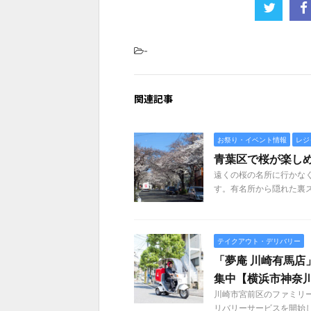
-
関連記事
お祭り・イベント情報
レジ
青葉区で桜が楽しめ
遠くの桜の名所に行かな
す。有名所から隠れた裏
テイクアウト・デリバリー
「夢庵 川崎有馬店
集中【横浜市神奈
川崎市宮前区のファミリー
リバリーサービスを開始