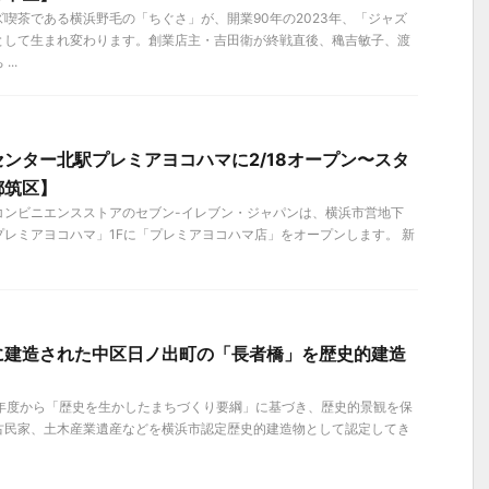
喫茶である横浜野毛の「ちぐさ」が、開業90年の2023年、「ジャズ
として生まれ変わります。創業店主・吉田衛が終戦直後、穐吉敏子、渡
..
ンター北駅プレミアヨコハマに2/18オープン〜スタ
都筑区】
）、コンビニエンスストアのセブン-イレブン・ジャパンは、横浜市営地下
レミアヨコハマ」1Fに「プレミアヨコハマ店」をオープンします。 新
に建造された中区日ノ出町の「長者橋」を歴史的建造
88)年度から「歴史を生かしたまちづくり要綱」に基づき、歴史的景観を保
古民家、土木産業遺産などを横浜市認定歴史的建造物として認定してき