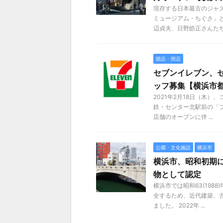
現存する日本最古のジャズ
ミュージアム・ちぐさ」
辺貞夫、日野皓正さんたち .
開店・閉店
セブンイレブン、セ
ッフ募集【横浜市
2021年2月18日（木
鉄・センター北駅前の「プ
店舗のオープンに伴 ...
公園・文化施設
横浜市
横浜市、昭和初期
物として認定
横浜市では昭和63(19
全するため、近代建築、
ました。 2022年 ...