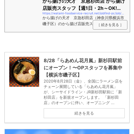
から揚げの天才 京急杉田店 から揚げ
店販売スタッフ【週1日・2h～OK!
https://watami-foodservice-recruit.net/jobfind-pc/job/All/6426
京急杉田駅...
から揚げの天才 京急杉田店（神奈川県横浜市
磯子区）のから揚げ店販売スタッフ【週1日・2
［ 続きを見る ］
h～OK! 京急杉田駅 徒歩1分】の募集要項。
未経験でも大丈夫♪watami独自の研修や先輩ス
タッフが接客・調理を丁寧に教えます！社員登
用でステップアップも可能です☆
8/28「らあめん花月嵐」新杉田駅前
にオープン！〜OPスタッフを募集中
【横浜市磯子区】
2020年8月28日（金）、全国にラーメン店を
チェーン展開している「らあめん花月嵐」
が、シーサイドライン・JR新杉田駅前に「新
杉田店」を新規オープンします。 「新杉田
店」のオープンに伴い、オープニング ...
続きを見る