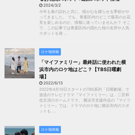
2024/3/2
今年も春の訪れと共に、桜が心を躍らせる季節がや
ってきました。 でも、青葉区内のどこで最高のお花
見を楽しめるのか、情報に迷っていませんか？ そこ
で、この記事では青葉区内の隠れた桜の名所や人気
スポットを発 ...
ロケ地情報
「マイファミリー」最終話に使われた横
浜市内のロケ地はどこ？【TBS日曜劇
場】
2022/6/13
2022年4月10日スタートのTBS系列「日曜劇場」で
放送のテレビドラマ『マイファミリー』は、二宮和
也主演のホームドラマ。 横浜市支援作品の『マイフ
ァミリー』では、ドラマのロケ地に横浜市内のスポ
ットも ...
ロケ地情報