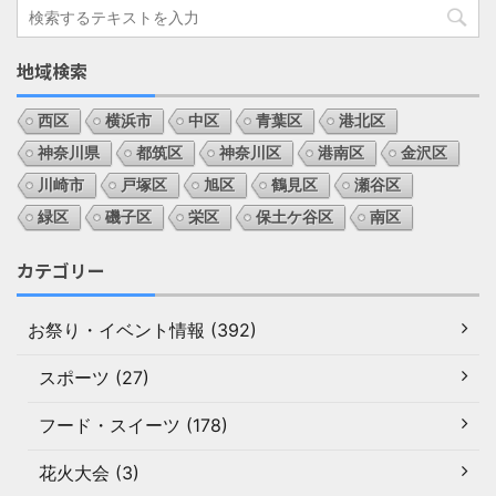
地域検索
西区
横浜市
中区
青葉区
港北区
神奈川県
都筑区
神奈川区
港南区
金沢区
川崎市
戸塚区
旭区
鶴見区
瀬谷区
緑区
磯子区
栄区
保土ケ谷区
南区
カテゴリー
お祭り・イベント情報 (392)
スポーツ (27)
フード・スイーツ (178)
花火大会 (3)