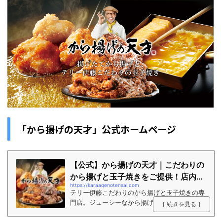
「から揚げの天才」公式ホームページ
【公式】から揚げの天才｜こだわりの
から揚げと玉子焼きをご提供！店内は
https://karaagenotensai.com
もちろん...
テリー伊藤こだわりのから揚げと玉子焼きの専
門店。ジューシーなから揚げとほんのり甘い玉
［ 続きを見る ］
子焼きを、がっつり定食ランチやハイボールと