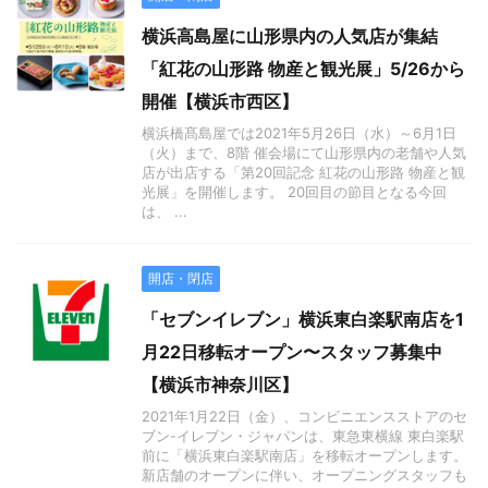
横浜高島屋に山形県内の人気店が集結
「紅花の山形路 物産と観光展」5/26から
開催【横浜市西区】
横浜橋髙島屋では2021年5月26日（水）～6月1日
（火）まで、8階 催会場にて山形県内の老舗や人気
店が出店する「第20回記念 紅花の山形路 物産と観
光展」を開催します。 20回目の節目となる今回
は、 ...
開店・閉店
「セブンイレブン」横浜東白楽駅南店を1
月22日移転オープン〜スタッフ募集中
【横浜市神奈川区】
2021年1月22日（金）、コンビニエンスストアのセ
ブン-イレブン・ジャパンは、東急東横線 東白楽駅
前に「横浜東白楽駅南店」を移転オープンします。
新店舗のオープンに伴い、オープニングスタッフも