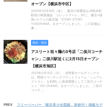
オープン【横浜市中区】
2020年10月16日（金）、書店の有隣堂はJR桜木町
駅前の商業施設「コレットマーレ」5Fに、書店×雑
貨×カフェの新店舗「STORY STORY
YOKOHAMA」をオープンしました。 この店舗は、
書 ...
開店・閉店
アスリート坦々麺の3号店「二俣川コーチ
ャン」二俣川駅近くに2月15日オープン
【横浜市旭区】
2021年2月15日（月）、吉野家ホールディングス
は、間借りマッチングプラットフォーム「シェアレ
ストラン」を利用した新規開業として二俣川コーチ
ャン「KO-CHANG」をオープンしました。 二俣川
コーチ ...
PREV
フリーペーパー「横浜美少女図鑑」新創刊！掲載モデ