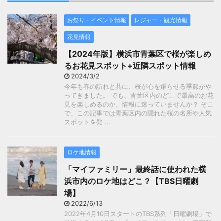
お祭り・イベント情報
レジャー・観光情報
花見情報
【2024年版】横浜市青葉区で桜が楽しめ
るお花見スポット+近隣スポット情報
2024/3/2
今年も春の訪れと共に、桜が心を躍らせる季節がや
ってきました。 でも、青葉区内のどこで最高のお花
見を楽しめるのか、情報に迷っていませんか？ そこ
で、この記事では青葉区内の隠れた桜の名所や人気
スポットを発 ...
ロケ地情報
「マイファミリー」最終話に使われた横
浜市内のロケ地はどこ？【TBS日曜劇
場】
2022/6/13
2022年4月10日スタートのTBS系列「日曜劇場」で