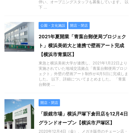
伴い、オープニングスタッフも募集しています。 以
下 ...
公園・文化施設
開店・閉店
2021年夏開業「青葉台郵便局プロジェク
ト」横浜美術大と連携で壁画アート完成
【横浜市青葉区】
東急と横浜美術大学が連携し、2021年1月22日より
実施されていた地域交流拠点「青葉台郵便局プロジ
ェクト」外壁の壁画アート制作が4月5日に完成しま
した。 以下、詳細についてまとめました。 「青葉
台郵便 ...
開店・閉店
「眼鏡市場」横浜戸塚下倉田店を12月4日
グランドオープン【横浜市戸塚区】
2020年12月4日（金）、メガネ販売のチェーン店・