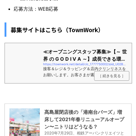
応募方法：WEB応募
募集サイトはこちら（TownWork）
≪オープニングスタッフ募集≫【～ 世
界 の G O D I V A ～】成長できる環境
https://townwork.net/detail/clc_1777750002/joid_U02B19VS/
で働い...
接客＆レジ＆ラッピング＆店内クリンリネスを
お願いします。お客さまが素敵なお買物をでき
［ 続きを見る ］
るようご提案・ご案内して下さい
髙島屋閉店後の「港南台バーズ」増
床して2021年春リニューアルオープ
ン〜ニトリはどうなる？
2020年7月29日、相鉄アーバンクリエイツと