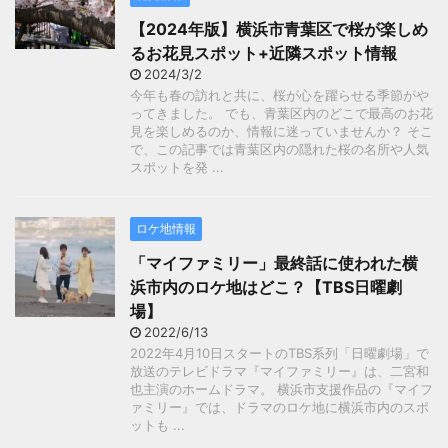
【2024年版】横浜市青葉区で桜が楽しめ
るお花見スポット+近隣スポット情報
2024/3/2
今年も春の訪れと共に、桜が心を躍らせる季節がや
ってきました。 でも、青葉区内のどこで最高のお花
見を楽しめるのか、情報に迷っていませんか？ そこ
で、この記事では青葉区内の隠れた桜の名所や人気
スポットを発 ...
ロケ地情報
「マイファミリー」最終話に使われた横
浜市内のロケ地はどこ？【TBS日曜劇
場】
2022/6/13
2022年4月10日スタートのTBS系列「日曜劇場」で
放送のテレビドラマ『マイファミリー』は、二宮和
也主演のホームドラマ。 横浜市支援作品の『マイフ
ァミリー』では、ドラマのロケ地に横浜市内のスポ
ットも ...