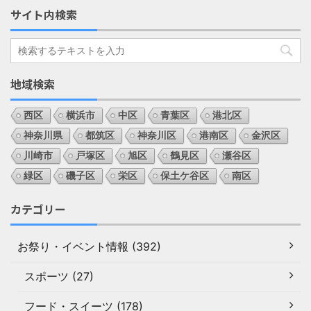
サイト内検索
地域検索
西区
横浜市
中区
青葉区
港北区
神奈川県
都筑区
神奈川区
港南区
金沢区
川崎市
戸塚区
旭区
鶴見区
瀬谷区
緑区
磯子区
栄区
保土ケ谷区
南区
カテゴリー
お祭り・イベント情報 (392)
スポーツ (27)
フード・スイーツ (178)