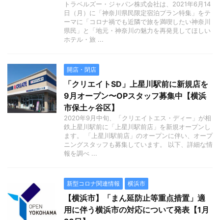
トラベルズー・ジャパン株式会社は、2021年6月14
日（月）に「神奈川県民限定宿泊プラン特集」をテ
ーマに「コロナ禍でも近隣で旅を満喫したい神奈川
県民」と「地元・神奈川の魅力を再発見してほしい
ホテル・旅 ...
開店・閉店
「クリエイトSD」上星川駅前に新規店を
9月オープン〜OPスタッフ募集中【横浜
市保土ヶ谷区】
2020年9月中旬、「クリエイトエス・ディー」が相
鉄上星川駅前に「上星川駅前店」を新規オープンし
ます。 「上星川駅前店」のオープンに伴い、オープ
ニングスタッフも募集しています。 以下、詳細な情
報を調べ ...
新型コロナ関連情報
横浜市
【横浜市】「まん延防止等重点措置」適
用に伴う横浜市の対応について発表【1月