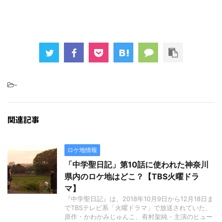
-
関連記事
ロケ地情報
「中学聖日記」第10話に使われた神奈川
県内のロケ地はどこ？【TBS火曜ドラ
マ】
『中学聖日記』は、2018年10月9日から12月18日ま
でTBSテレビ系「火曜ドラマ」で放送されていた、
原作・かわかみじゅんこ、有村架純・主演のヒュー