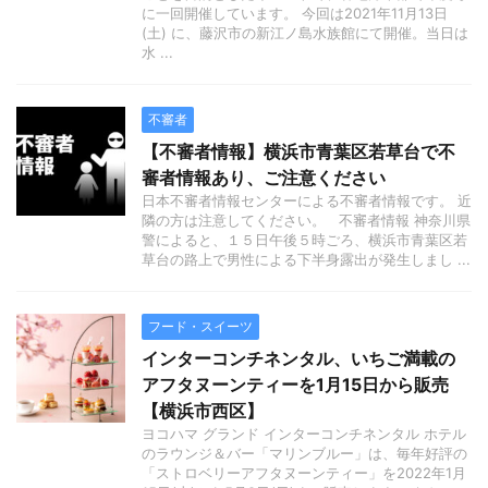
に一回開催しています。 今回は2021年11月13日
(土) に、藤沢市の新江ノ島水族館にて開催。当日は
水 ...
不審者
【不審者情報】横浜市青葉区若草台で不
審者情報あり、ご注意ください
日本不審者情報センターによる不審者情報です。 近
隣の方は注意してください。 不審者情報 神奈川県
警によると、１５日午後５時ごろ、横浜市青葉区若
草台の路上で男性による下半身露出が発生しまし ...
フード・スイーツ
インターコンチネンタル、いちご満載の
アフタヌーンティーを1月15日から販売
【横浜市西区】
ヨコハマ グランド インターコンチネンタル ホテル
のラウンジ＆バー「マリンブルー」は、毎年好評の
「ストロベリーアフタヌーンティー」を2022年1月