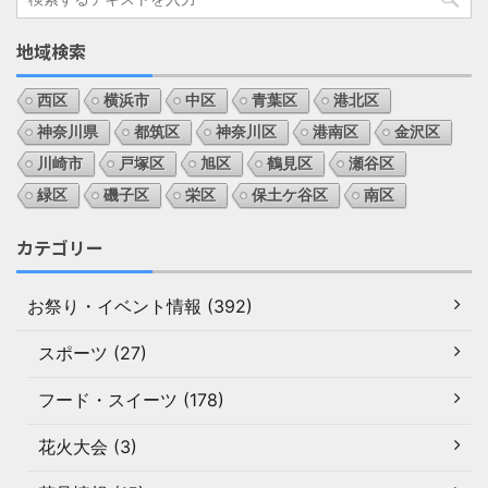
地域検索
西区
横浜市
中区
青葉区
港北区
神奈川県
都筑区
神奈川区
港南区
金沢区
川崎市
戸塚区
旭区
鶴見区
瀬谷区
緑区
磯子区
栄区
保土ケ谷区
南区
カテゴリー
お祭り・イベント情報 (392)
スポーツ (27)
フード・スイーツ (178)
花火大会 (3)