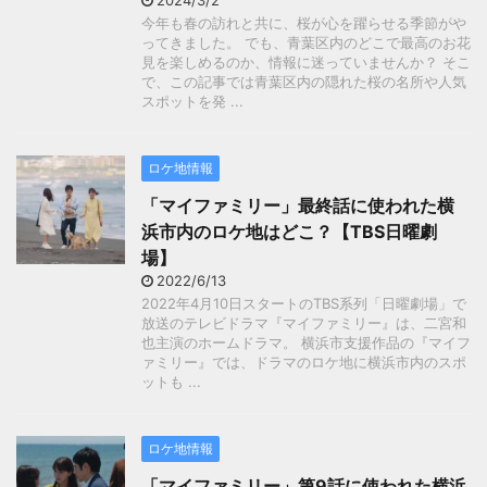
2024/3/2
今年も春の訪れと共に、桜が心を躍らせる季節がや
ってきました。 でも、青葉区内のどこで最高のお花
見を楽しめるのか、情報に迷っていませんか？ そこ
で、この記事では青葉区内の隠れた桜の名所や人気
スポットを発 ...
ロケ地情報
「マイファミリー」最終話に使われた横
浜市内のロケ地はどこ？【TBS日曜劇
場】
2022/6/13
2022年4月10日スタートのTBS系列「日曜劇場」で
放送のテレビドラマ『マイファミリー』は、二宮和
也主演のホームドラマ。 横浜市支援作品の『マイフ
ァミリー』では、ドラマのロケ地に横浜市内のスポ
ットも ...
ロケ地情報
「マイファミリー」第9話に使われた横浜