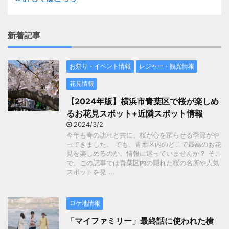
新着記事
お祭り・イベント情報
レジャー・観光情報
花見情報
【2024年版】横浜市青葉区で桜が楽しめ
るお花見スポット+近隣スポット情報
2024/3/2
今年も春の訪れと共に、桜が心を躍らせる季節がや
ってきました。 でも、青葉区内のどこで最高のお花
見を楽しめるのか、情報に迷っていませんか？ そこ
で、この記事では青葉区内の隠れた桜の名所や人気
スポットを発 ...
ロケ地情報
「マイファミリー」最終話に使われた横