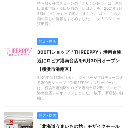
持ち帰り弁当チェーンの「オリジン弁当」は、東急
田園都市線・江田駅前の「江田店」を、2021年3月
28日（日）をもって閉店しました。 以下、この店
舗の詳しい情報をまとめました。 「オリジン弁当
江田店」 ...
開店・閉店
300円ショップ「THREEPPY」港南台駅
近にロピア港南台店を6月30日オープン
【横浜市港南区】
2021年6月30日（水）、ダイソーがプロデュースす
る300円ショップ「THREEPPY（スリーピー）」
は、横浜市港南区のロピア港南台店2階に「ロピア
港南台店」をオープンしました。 以下、新店舗の詳
細 ...
開店・閉店
「北海道うまいもの館」モザイクモール