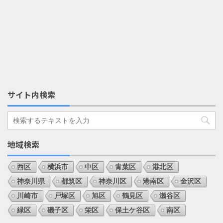
サイト内検索
地域検索
西区
横浜市
中区
青葉区
港北区
神奈川県
都筑区
神奈川区
港南区
金沢区
川崎市
戸塚区
旭区
鶴見区
瀬谷区
緑区
磯子区
栄区
保土ケ谷区
南区